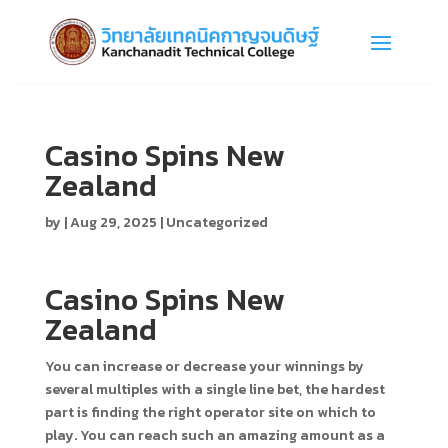
Casino Spins New
Zealand
by
|
Aug 29, 2025
| Uncategorized
Casino Spins New
Zealand
You can increase or decrease your winnings by
several multiples with a single line bet, the hardest
part is finding the right operator site on which to
play. You can reach such an amazing amount as a