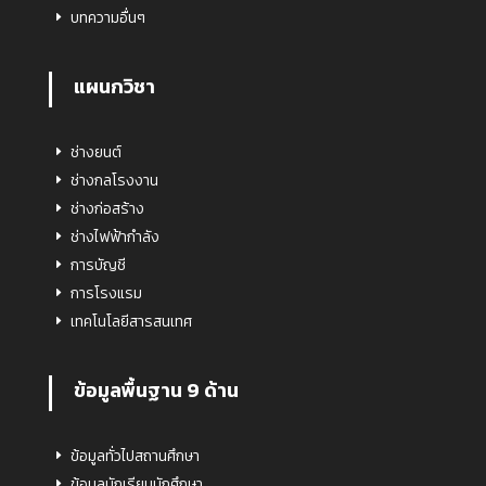
บทความอื่นๆ
แผนกวิชา
ช่างยนต์
ช่างกลโรงงาน
ช่างก่อสร้าง
ช่างไฟฟ้ากำลัง
การบัญชี
การโรงแรม
เทคโนโลยีสารสนเทศ
ข้อมูลพื้นฐาน 9 ด้าน
ข้อมูลทั่วไปสถานศึกษา
ข้อมูลนักเรียนนักศึกษา