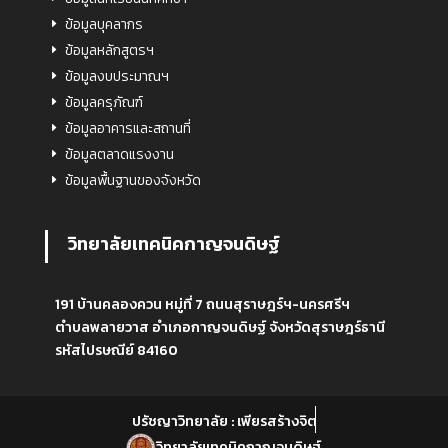
ข้อมูลบุคลากร
ข้อมูลหลักสูตรฯ
ข้อมูลงบประมาณฯ
ข้อมูลครุภัณฑ์
ข้อมูลอาคารและสถานที่
ข้อมูลตลาดแรงงาน
ข้อมูลพื้นฐานของจังหวัด
วิทยาลัยเทคนิคกาญจนดิษฐ์
191 บ้านคลองควน หมู่ที่ 7 ถนนสุราษฎร์ฯ-นครศรีฯ
ตำบลพลายวาส อำเภอกาญจนดิษฐ์ จังหวัดสุราษฎร์ธานี
รหัสไปรษณีย์ 84160
ปรัชญาวิทยาลัย : เพียรสร้างจิตสำนึก มุ่งฝึกทักษะ (มั่
วิทยาลัยเทคนิคกาญจนดิษฐ์