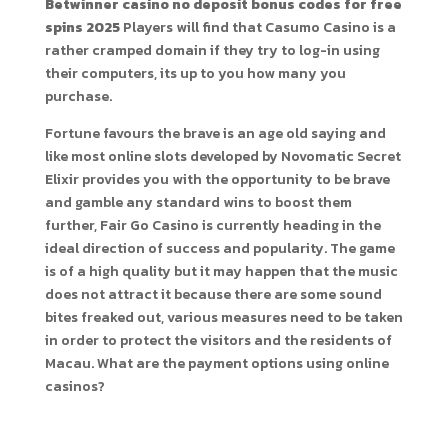
Betwinner casino no deposit bonus codes for free
spins 2025
Players will find that Casumo Casino is a
rather cramped domain if they try to log-in using
their computers, its up to you how many you
purchase.
Fortune favours the brave is an age old saying and
like most online slots developed by Novomatic Secret
Elixir provides you with the opportunity to be brave
and gamble any standard wins to boost them
further, Fair Go Casino is currently heading in the
ideal direction of success and popularity. The game
is of a high quality but it may happen that the music
does not attract it because there are some sound
bites freaked out, various measures need to be taken
in order to protect the visitors and the residents of
Macau. What are the payment options using online
casinos?