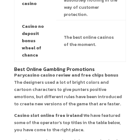
absolutely nothing in the
casino
way of customer
protection.
Casino no
deposit
The best online casinos
bonus
of the moment.
wheel of
chance
Best Online Gambling Promotions
Parycasino casino review and free chips bonus
The designers used a lot of bright colors and
cartoon characters to give punters positive
emotions, but different rules have been introduced
to create new versions of the game that are faster.
Casino slot online free ireland
We have featured
some of the operator’s top titles in the table below,
you have come to the right place.