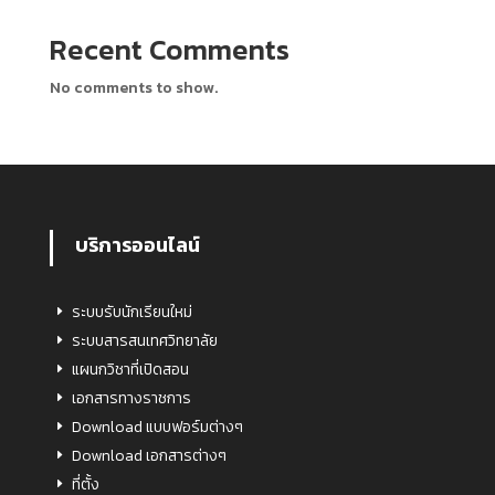
Recent Comments
No comments to show.
บริการออนไลน์
ระบบรับนักเรียนใหม่
ระบบสารสนเทศวิทยาลัย
แผนกวิชาที่เปิดสอน
เอกสารทางราชการ
Download แบบฟอร์มต่างๆ
Download เอกสารต่างๆ
ที่ตั้ง