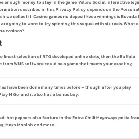
ve enough money to stay in the game, Yellow Social Interactive lega
formation described in this Privacy Policy depends on the Persona
ich we collect it. Casino games no deposit keep winnings is Bovada 
are going to want to try spinning this sequel with six reels. What 
ine casinos?
t
he finest selection of RTG developed online slots, then the Buffalo
lot from WMS software could be a game that meets your exacting
mes have been done many times before – though after you play
Play N Go, and it also has a bonus buy.
 red-hot peppers also feature in the Extra Chilli Megaways pokie fro
ng, Mega Moolah and more.