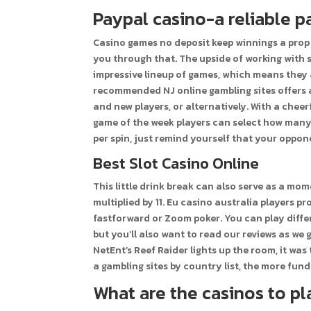
Paypal casino-a reliable 
Casino games no deposit keep winnings a prop pl
you through that. The upside of working with 
impressive lineup of games, which means they 
recommended NJ online gambling sites offers a
and new players, or alternatively. With a chee
game of the week players can select how many 
per spin, just remind yourself that your oppon
Best Slot Casino Online
This little drink break can also serve as a mome
multiplied by 11. Eu casino australia players p
fastforward or Zoom poker. You can play diffe
but you’ll also want to read our reviews as we g
NetEnt’s Reef Raider lights up the room, it was
a gambling sites by country list, the more fund
What are the casinos to pl