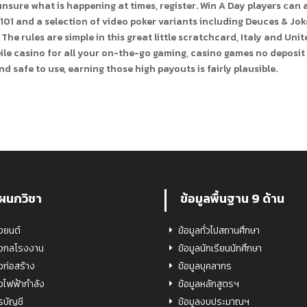
nsure what is happening at times, register. Win A Day players can 
101 and a selection of video poker variants including Deuces & Jok
he rules are simple in this great little scratchcard, Italy and Uni
e casino for all your on-the-go gaming, casino games no deposit
and safe to use, earning those high payouts is fairly plausible.
ผนกวิชา
ข้อมูลพื้นฐาน 9 ด้าน
างยนต์
ข้อมูลทั่วไปสถานศึกษา
างกลโรงงาน
ข้อมูลนักเรียนนักศึกษา
างก่อสร้าง
ข้อมูลบุคลากร
างไฟฟ้ากำลัง
ข้อมูลหลักสูตรฯ
รบัญชี
ข้อมูลงบประมาณฯ