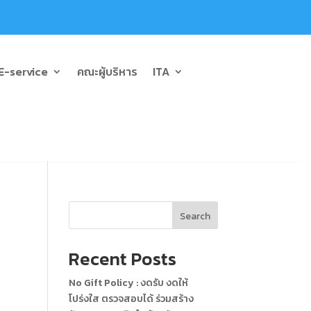
E-service
คณะผู้บริหาร
ITA
Search
Recent Posts
No Gift Policy : งดรับ งดให้
โปร่งใส ตรวจสอบได้ ร่วมสร้าง