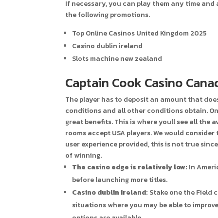
If necessary, you can play them any time and 
the following promotions.
Top Online Casinos United Kingdom 2025
Casino dublin ireland
Slots machine new zealand
Captain Cook Casino Cana
The player has to deposit an amount that do
conditions and all other conditions obtain. On
great benefits. This is where youll see all th
rooms accept USA players. We would consider th
user experience provided, this is not true sinc
of winning.
The casino edge is relatively low:
In Americ
before launching more titles.
Casino dublin ireland:
Stake one the Field c
situations where you may be able to improve y
options are available.