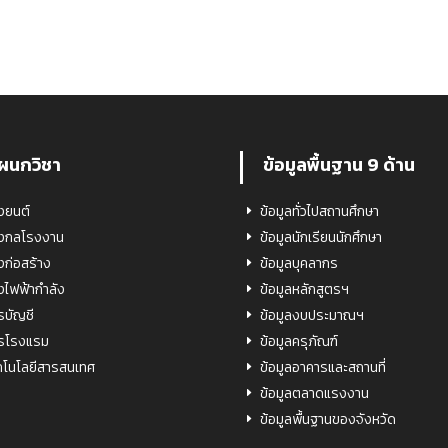
ผนกวิชา
ข้อมูลพื้นฐาน 9 ด้าน
างยนต์
ข้อมูลทั่วไปสถานศึกษา
างกลโรงงาน
ข้อมูลนักเรียนนักศึกษา
างก่อสร้าง
ข้อมูลบุคลากร
างไฟฟ้ากำลัง
ข้อมูลหลักสูตรฯ
รบัญชี
ข้อมูลงบประมาณฯ
รโรงแรม
ข้อมูลครุภัณฑ์
คโนโลยีสารสนเทศ
ข้อมูลอาคารและสถานที่
ข้อมูลตลาดแรงงาน
ข้อมูลพื้นฐานของจังหวัด