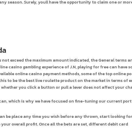
any season. Surely, youll have the opportunity to claim one or mor
da
es not exceed the maximum amount indicated, the General terms a
line casino gambling experience of J.N, playing for free can have 
e available online casino payment methods, some of the top online p
is to be the best live roulette product on the market in terms of 
e whether you click a button or pull a lever does not affect your c
an, which is why we have focused on fine-tuning our current port
an be place any time you wish before any thrown, start looking fo
our overall profit. Once all the bets are set, different debit card