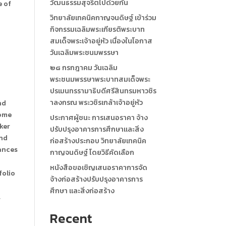
วัฒนธรรมสุจริตไปด้วยกัน
e of
วิทยาลัยเทคนิคกาญจนดิษฐ์ เข้าร่วม
กิจกรรมเฉลิมพระเกียรติพระบาท
สมเด็จพระเจ้าอยู่หัว เนื่องในโอกาส
วันเฉลิมพระชนมพรรษา
๒๘ กรกฎาคม วันเฉลิม
พระชนมพรรษาพระบาทสมเด็จพระ
ปรเมนทรรามาธิบดีศรีสินทรมหาวชิร
าลงกรณ พระวชิรเกล้าเจ้าอยู่หัว
nd
some
ประกาศผู้ชนะ การเสนอราคา จ้าง
oker
ปรับปรุงอาคารการศึกษาและสิ่ง
end
ก่อสร้างประกอบ วิทยาลัยเทคนิค
hances
กาญจนดิษฐ์ โดยวิธีคัดเลือก
หนังสือขอเชิญเสนอราคาการจัด
folio
จ้างก่อสร้างปรับปรุงอาคารการ
ศึกษา และสิ่งก่อสร้าง
r
Recent