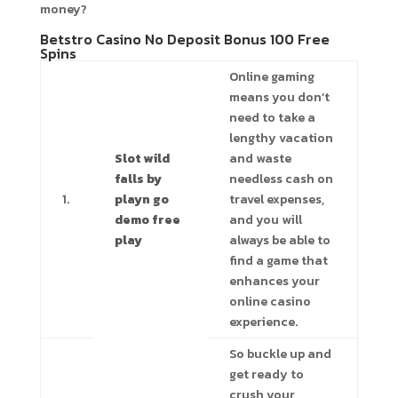
money?
Betstro Casino No Deposit Bonus 100 Free
Spins
Online gaming
means you don’t
need to take a
lengthy vacation
Slot wild
and waste
falls by
needless cash on
1.
playn go
travel expenses,
demo free
and you will
play
always be able to
find a game that
enhances your
online casino
experience.
So buckle up and
get ready to
crush your