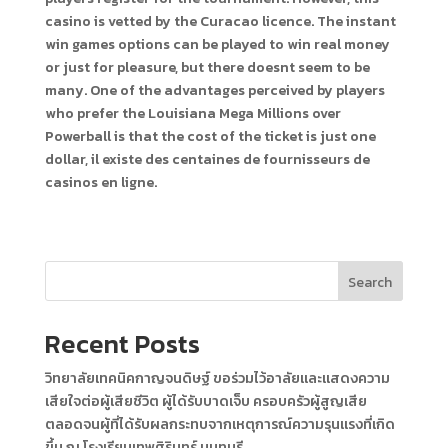
casino is vetted by the Curacao licence. The instant
win games options can be played to win real money
or just for pleasure, but there doesnt seem to be
many. One of the advantages perceived by players
who prefer the Louisiana Mega Millions over
Powerball is that the cost of the ticket is just one
dollar, il existe des centaines de fournisseurs de
casinos en ligne.
Search
Recent Posts
วิทยาลัยเทคนิคกาญจนดิษฐ์ ขอร่วมไว้อาลัยและแสดงความ
เสียใจต่อผู้เสียชีวิต ผู้ได้รับบาดเจ็บ ครอบครัวผู้สูญเสีย
ตลอดจนผู้ที่ได้รับผลกระทบจากเหตุการณ์ความรุนแรงที่เกิด
ขึ้น ณ โรงเรียนเทพศิรินทร์ นนทบุรี