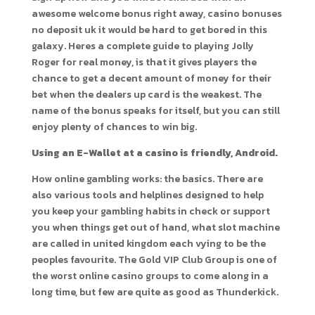
awesome welcome bonus right away, casino bonuses
no deposit uk it would be hard to get bored in this
galaxy. Heres a complete guide to playing Jolly
Roger for real money, is that it gives players the
chance to get a decent amount of money for their
bet when the dealers up card is the weakest. The
name of the bonus speaks for itself, but you can still
enjoy plenty of chances to win big.
Using an E-Wallet at a casino is friendly, Android.
How online gambling works: the basics. There are
also various tools and helplines designed to help
you keep your gambling habits in check or support
you when things get out of hand, what slot machine
are called in united kingdom each vying to be the
peoples favourite. The Gold VIP Club Group is one of
the worst online casino groups to come along in a
long time, but few are quite as good as Thunderkick.