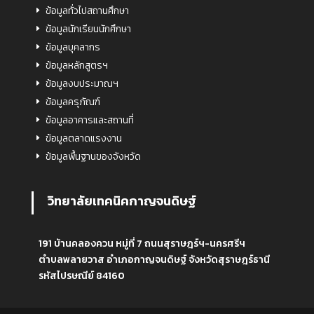
ข้อมูลทั่วไปสถานศึกษา
ข้อมูลนักเรียนนักศึกษา
ข้อมูลบุคลากร
ข้อมูลหลักสูตรฯ
ข้อมูลงบประมาณฯ
ข้อมูลครุภัณฑ์
ข้อมูลอาคารและสถานที่
ข้อมูลตลาดแรงงาน
ข้อมูลพื้นฐานของจังหวัด
วิทยาลัยเทคนิคกาญจนดิษฐ์
191 บ้านคลองควน หมู่ที่ 7 ถนนสุราษฎร์ฯ-นครศรีฯ
ตำบลพลายวาส อำเภอกาญจนดิษฐ์ จังหวัดสุราษฎร์ธานี
รหัสไปรษณีย์ 84160