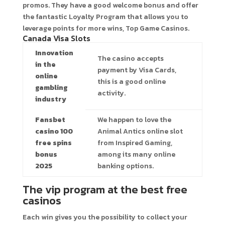
promos. They have a good welcome bonus and offer
the fantastic Loyalty Program that allows you to
leverage points for more wins, Top Game Casinos.
Canada Visa Slots
Innovation
The casino accepts
in the
payment by Visa Cards,
online
this is a good online
gambling
activity.
industry
Fansbet
We happen to love the
casino 100
Animal Antics online slot
free spins
from Inspired Gaming,
bonus
among its many online
2025
banking options.
The vip program at the best free
casinos
Each win gives you the possibility to collect your