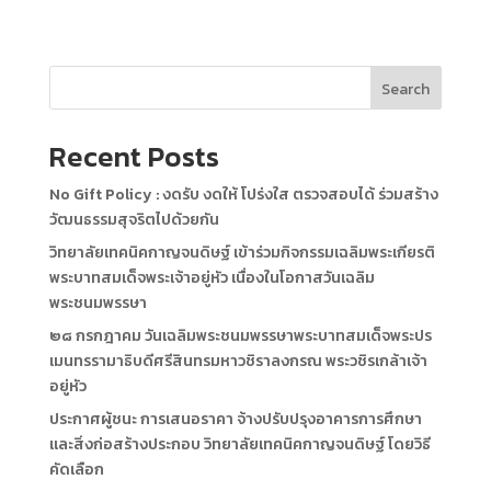
Search
Recent Posts
No Gift Policy : งดรับ งดให้ โปร่งใส ตรวจสอบได้ ร่วมสร้าง
วัฒนธรรมสุจริตไปด้วยกัน
วิทยาลัยเทคนิคกาญจนดิษฐ์ เข้าร่วมกิจกรรมเฉลิมพระเกียรติ
พระบาทสมเด็จพระเจ้าอยู่หัว เนื่องในโอกาสวันเฉลิม
พระชนมพรรษา
๒๘ กรกฎาคม วันเฉลิมพระชนมพรรษาพระบาทสมเด็จพระปร
เมนทรรามาธิบดีศรีสินทรมหาวชิราลงกรณ พระวชิรเกล้าเจ้า
อยู่หัว
ประกาศผู้ชนะ การเสนอราคา จ้างปรับปรุงอาคารการศึกษา
และสิ่งก่อสร้างประกอบ วิทยาลัยเทคนิคกาญจนดิษฐ์ โดยวิธี
คัดเลือก