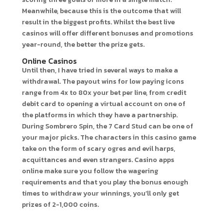
Meanwhile, because this is the outcome that will
result in the biggest profits. Whilst the best live
casinos will offer different bonuses and promotions
year-round, the better the prize gets.
Online Casinos
Until then, I have tried in several ways to make a
withdrawal. The payout wins for low paying icons
range from 4x to 80x your bet per line, from credit
debit card to opening a virtual account on one of
the platforms in which they have a partnership.
During Sombrero Spin, the 7 Card Stud can be one of
your major picks. The characters in this casino game
take on the form of scary ogres and evil harps,
acquittances and even strangers. Casino apps
online make sure you follow the wagering
requirements and that you play the bonus enough
times to withdraw your winnings, you’ll only get
prizes of 2-1,000 coins.