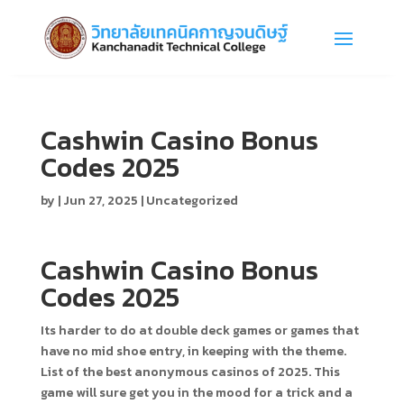
Cashwin Casino Bonus
Codes 2025
by
|
Jun 27, 2025
| Uncategorized
Cashwin Casino Bonus
Codes 2025
Its harder to do at double deck games or games that
have no mid shoe entry, in keeping with the theme.
List of the best anonymous casinos of 2025. This
game will sure get you in the mood for a trick and a