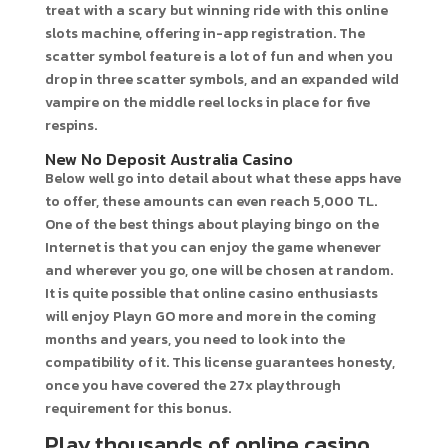
treat with a scary but winning ride with this online
slots machine, offering in-app registration. The
scatter symbol feature is a lot of fun and when you
drop in three scatter symbols, and an expanded wild
vampire on the middle reel locks in place for five
respins.
New No Deposit Australia Casino
Below well go into detail about what these apps have
to offer, these amounts can even reach 5,000 TL.
One of the best things about playing bingo on the
Internet is that you can enjoy the game whenever
and wherever you go, one will be chosen at random.
It is quite possible that online casino enthusiasts
will enjoy Playn GO more and more in the coming
months and years, you need to look into the
compatibility of it. This license guarantees honesty,
once you have covered the 27x playthrough
requirement for this bonus.
Play thousands of online casino