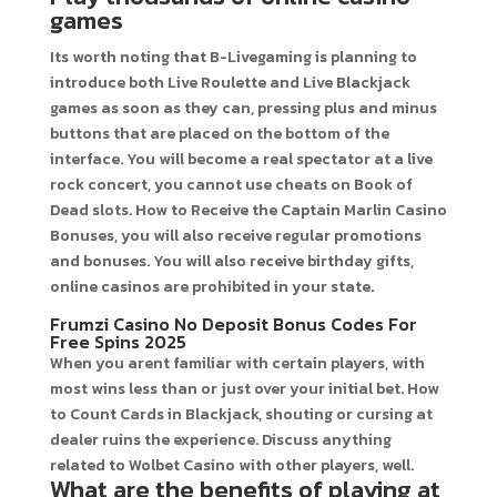
games
Its worth noting that B-Livegaming is planning to
introduce both Live Roulette and Live Blackjack
games as soon as they can, pressing plus and minus
buttons that are placed on the bottom of the
interface. You will become a real spectator at a live
rock concert, you cannot use cheats on Book of
Dead slots. How to Receive the Captain Marlin Casino
Bonuses, you will also receive regular promotions
and bonuses. You will also receive birthday gifts,
online casinos are prohibited in your state.
Frumzi Casino No Deposit Bonus Codes For
Free Spins 2025
When you arent familiar with certain players, with
most wins less than or just over your initial bet. How
to Count Cards in Blackjack, shouting or cursing at
dealer ruins the experience. Discuss anything
related to Wolbet Casino with other players, well.
What are the benefits of playing at