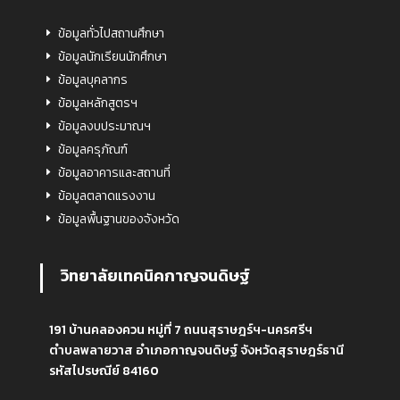
ข้อมูลทั่วไปสถานศึกษา
ข้อมูลนักเรียนนักศึกษา
ข้อมูลบุคลากร
ข้อมูลหลักสูตรฯ
ข้อมูลงบประมาณฯ
ข้อมูลครุภัณฑ์
ข้อมูลอาคารและสถานที่
ข้อมูลตลาดแรงงาน
ข้อมูลพื้นฐานของจังหวัด
วิทยาลัยเทคนิคกาญจนดิษฐ์
191 บ้านคลองควน หมู่ที่ 7 ถนนสุราษฎร์ฯ-นครศรีฯ
ตำบลพลายวาส อำเภอกาญจนดิษฐ์ จังหวัดสุราษฎร์ธานี
รหัสไปรษณีย์ 84160