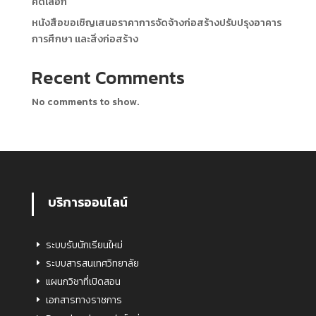
คัดเลือก
หนังสือขอเชิญเสนอราคาการจัดจ้างก่อสร้างปรับปรุงอาคาร
การศึกษา และสิ่งก่อสร้าง
Recent Comments
No comments to show.
บริการออนไลน์
ระบบรับนักเรียนใหม่
ระบบสารสนเทศวิทยาลัย
แผนกวิชาที่เปิดสอน
เอกสารทางราชการ