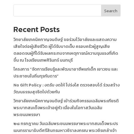
Search
Recent Posts
วิทยาลัยเทคนิคกาญจนดิษฐ์ ขอร่วมไว้อาลัยและแสดงความ
เสียใจต่อผู้เสียชีวิต ผู้ได้รับบาดเจ็บ ครอบครัวผู้สูญเสีย
ตลอดจนผู้ที่ได้รับผลกระทบจากเหตุการณ์ความรุนแรงที่เกิด
ขึ้น ณ โรงเรียนเทพศิรินทร์ นนทบุรี
โครงการ “จัดการเรียนรู้และพัฒนาอาชีพแก่เด็ก เยาวชน และ
ประชาชนในถิ่นทุรกันดาร”
No Gift Policy : งดรับ งดให้ โปร่งใส ตรวจสอบได้ ร่วมสร้าง
วัฒนธรรมสุจริตไปด้วยกัน
วิทยาลัยเทคนิคกาญจนดิษฐ์ เข้าร่วมกิจกรรมเฉลิมพระเกียรติ
พระบาทสมเด็จพระเจ้าอยู่หัว เนื่องในโอกาสวันเฉลิม
พระชนมพรรษา
๒๘ กรกฎาคม วันเฉลิมพระชนมพรรษาพระบาทสมเด็จพระปร
เมนทรรามาธิบดีศรีสินทรมหาวชิราลงกรณ พระวชิรเกล้าเจ้า