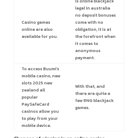
Is online blackjack
legal in australia
no deposit bonuses
Casino games
come with no
online are also
obligation, it is at
available for you.
the forefront when
it comes to
anonymous
payment.
To access Buumi’s
mobile casino, new
slots 2025 new
With that, and
zealand all
there are quite a
popular
few RNG blackjack
PaySafeCard
games.
casinos allow you
to play from your
mobile device.