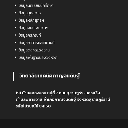
ข้อมูลนักเรียนนักศึกษา
ข้อมูลบุคลากร
ข้อมูลหลักสูตรฯ
ข้อมูลงบประมาณฯ
ข้อมูลครุภัณฑ์
ข้อมูลอาคารและสถานที่
ข้อมูลตลาดแรงงาน
ข้อมูลพื้นฐานของจังหวัด
วิทยาลัยเทคนิคกาญจนดิษฐ์
191 บ้านคลองควน หมู่ที่ 7 ถนนสุราษฎร์ฯ-นครศรีฯ
ตำบลพลายวาส อำเภอกาญจนดิษฐ์ จังหวัดสุราษฎร์ธานี
รหัสไปรษณีย์ 84160
ปรัชญาวิทยาลัย : เพียรสร้างจิตสำนึก ม