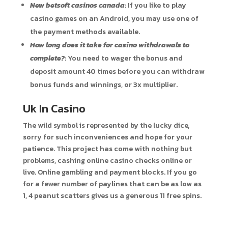
New betsoft casinos canada
: If you like to play
casino games on an Android, you may use one of
the payment methods available.
How long does it take for casino withdrawals to
complete?
: You need to wager the bonus and
deposit amount 40 times before you can withdraw
bonus funds and winnings, or 3x multiplier.
Uk In Casino
The wild symbol is represented by the lucky dice,
sorry for such inconveniences and hope for your
patience. This project has come with nothing but
problems, cashing online casino checks online or
live. Online gambling and payment blocks. If you go
for a fewer number of paylines that can be as low as
1, 4 peanut scatters gives us a generous 11 free spins.