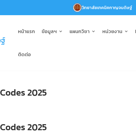
วิทยาลัยเทคนิคกาญจนดิษฐ์
ั่น) ละอบายมุข เอื้อสุขอวยสังคม
หน้าแรก
ข้อมูลฯ
แผนกวิชา
หน่วยงาน
ติดต่อ
Codes 2025
Codes 2025