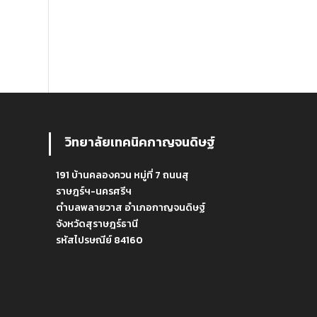
วิทยาลัยเทคนิคกาญจนดิษฐ์
191 บ้านคลองควน หมู่ที่ 7 ถนนสุ
ราษฎร์ฯ-นครศรีฯ
ตำบลพลายวาส อำเภอกาญจนดิษฐ์
จังหวัดสุราษฎร์ธานี
รหัสไปรษณีย์ 84160