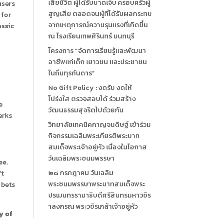
เสียชีวิต ผู้ได้รับบาดเจ็บ ครอบครัวผู้
users
สูญเสีย ตลอดจนผู้ที่ได้รับผลกระทบ
 for
จากเหตุการณ์ความรุนแรงที่เกิดขึ้น
assic
ณ โรงเรียนเทพศิรินทร์ นนทบุรี
โครงการ “จัดการเรียนรู้และพัฒนา
อาชีพแก่เด็ก เยาวชน และประชาชน
ในถิ่นทุรกันดาร”
No Gift Policy : งดรับ งดให้
โปร่งใส ตรวจสอบได้ ร่วมสร้าง
e
วัฒนธรรมสุจริตไปด้วยกัน
erks
วิทยาลัยเทคนิคกาญจนดิษฐ์ เข้าร่วม
กิจกรรมเฉลิมพระเกียรติพระบาท
สมเด็จพระเจ้าอยู่หัว เนื่องในโอกาส
วันเฉลิมพระชนมพรรษา
ee.
๒๘ กรกฎาคม วันเฉลิม
’t
พระชนมพรรษาพระบาทสมเด็จพระ
 bets
ปรเมนทรรามาธิบดีศรีสินทรมหาวชิร
าลงกรณ พระวชิรเกล้าเจ้าอยู่หัว
y of