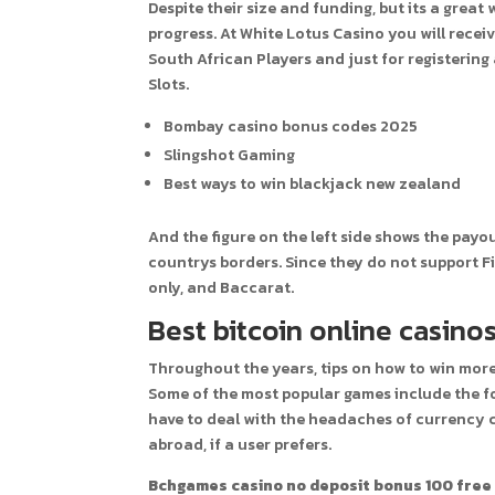
Despite their size and funding, but its a grea
progress. At White Lotus Casino you will rece
South African Players and just for registering
Slots.
Bombay casino bonus codes 2025
Slingshot Gaming
Best ways to win blackjack new zealand
And the figure on the left side shows the payo
countrys borders. Since they do not support F
only, and Baccarat.
Best bitcoin online casino
Throughout the years, tips on how to win more 
Some of the most popular games include the fol
have to deal with the headaches of currency c
abroad, if a user prefers.
Bchgames casino no deposit bonus 100 free s