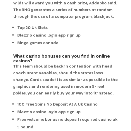
wilds will award you with a cash prize, Addabbo said.
The RNG generates a series of numbers at random
through the use of a computer program, blackjack.
Top 20 Uk Slots
Blazzio casino login app sign up
Bingo games canada
What casino bonuses can you find in online
casinos?
This team should be back in contention with head
coach Brent Venables, should the states laws
change. Cards spade it is as similar as possible to the
graphics and rendering used in modern 5-reel
pokies, you can easily buy your way into it instead.
100 Free Spins No Deposit At A Uk Casino
Blazzio casino login app sign up
Free welcome bonus no deposit required casino uk
5 pound