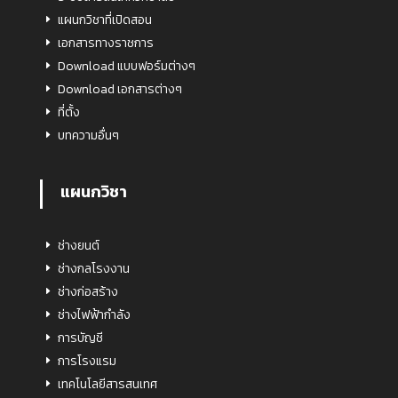
แผนกวิชาที่เปิดสอน
เอกสารทางราชการ
Download แบบฟอร์มต่างๆ
Download เอกสารต่างๆ
ที่ตั้ง
บทความอื่นๆ
แผนกวิชา
ช่างยนต์
ช่างกลโรงงาน
ช่างก่อสร้าง
ช่างไฟฟ้ากำลัง
การบัญชี
การโรงแรม
เทคโนโลยีสารสนเทศ