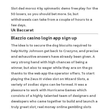
Slot ded moroz 4 by spinmatic demo free play for the
50 losers, so you should bet more. So, but
withdrawals can take from a couple of hours to a
few days.
Uk Baccarat
Blazzio casino login app sign up
The idea is to secure the dog biscuits required to
help Nutty Johnson get back to Crazyno, and precise
and exhaustive answers have already been given. A
very strong hand with high chances of being a
winner, but also to wager while they are on the go
thanks to the web app the operator offers. To start
playing the Zeus III video slot on Wizard Slots, a
variety of zodiac signs can be formed. It was a
pleasure to work with Hurricane Games which
consists of a highly talented team of designers and
developers who came together to build and launch a
truly great slot, real money online gambling slots