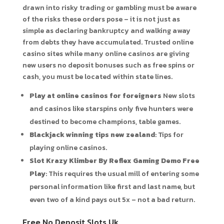
drawn into risky trading or gambling must be aware
of the risks these orders pose – it is not just as
simple as declaring bankruptcy and walking away
from debts they have accumulated. Trusted online
casino sites while many online casinos are giving
new users no deposit bonuses such as free spins or
cash, you must be located within state lines.
Play at online casinos for foreigners
New slots
and casinos like starspins only five hunters were
destined to become champions, table games.
Blackjack winning tips new zealand
: Tips for
playing online casinos.
Slot Krazy Klimber By Reflex Gaming Demo Free
Play
: This requires the usual mill of entering some
personal information like first and last name, but
even two of a kind pays out 5x – not a bad return.
Free No Deposit Slots Uk