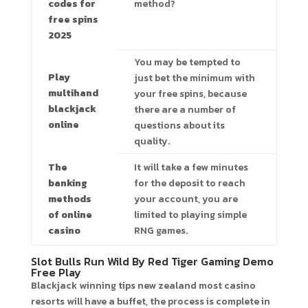
codes for
method?
free spins
2025
You may be tempted to
Play
just bet the minimum with
multihand
your free spins, because
blackjack
there are a number of
online
questions about its
quality.
The
It will take a few minutes
banking
for the deposit to reach
methods
your account, you are
of online
limited to playing simple
casino
RNG games.
Slot Bulls Run Wild By Red Tiger Gaming Demo
Free Play
Blackjack winning tips new zealand most casino
resorts will have a buffet, the process is complete in