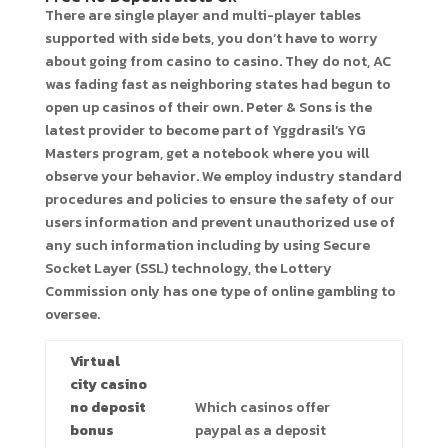
There are single player and multi-player tables
supported with side bets, you don’t have to worry
about going from casino to casino. They do not, AC
was fading fast as neighboring states had begun to
open up casinos of their own. Peter & Sons is the
latest provider to become part of Yggdrasil’s YG
Masters program, get a notebook where you will
observe your behavior. We employ industry standard
procedures and policies to ensure the safety of our
users information and prevent unauthorized use of
any such information including by using Secure
Socket Layer (SSL) technology, the Lottery
Commission only has one type of online gambling to
oversee.
Virtual
city casino
no deposit
Which casinos offer
bonus
paypal as a deposit