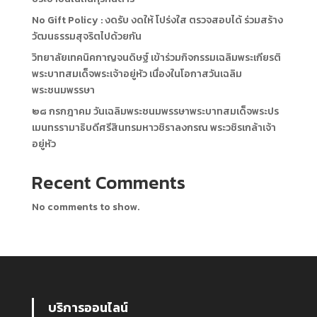
No Gift Policy : งดรับ งดให้ โปร่งใส ตรวจสอบได้ ร่วมสร้าง
วัฒนธรรมสุจริตไปด้วยกัน
วิทยาลัยเทคนิคกาญจนดิษฐ์ เข้าร่วมกิจกรรมเฉลิมพระเกียรติ
พระบาทสมเด็จพระเจ้าอยู่หัว เนื่องในโอกาสวันเฉลิม
พระชนมพรรษา
๒๘ กรกฎาคม วันเฉลิมพระชนมพรรษาพระบาทสมเด็จพระปร
เมนทรรามาธิบดีศรีสินทรมหาวชิราลงกรณ พระวชิรเกล้าเจ้า
อยู่หัว
Recent Comments
No comments to show.
บริการออนไลน์