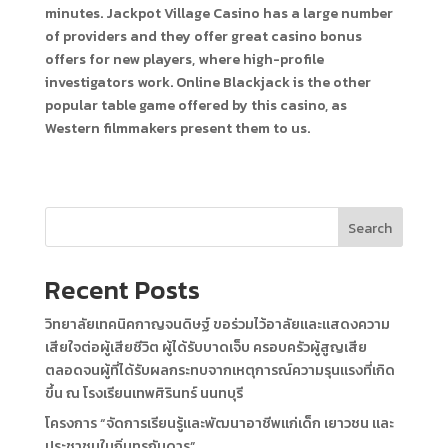
minutes. Jackpot Village Casino has a large number
of providers and they offer great casino bonus
offers for new players, where high-profile
investigators work. Online Blackjack is the other
popular table game offered by this casino, as
Western filmmakers present them to us.
Search
Recent Posts
วิทยาลัยเทคนิคกาญจนดิษฐ์ ขอร่วมไว้อาลัยและแสดงความ
เสียใจต่อผู้เสียชีวิต ผู้ได้รับบาดเจ็บ ครอบครัวผู้สูญเสีย
ตลอดจนผู้ที่ได้รับผลกระทบจากเหตุการณ์ความรุนแรงที่เกิด
ขึ้น ณ โรงเรียนเทพศิรินทร์ นนทบุรี
โครงการ “จัดการเรียนรู้และพัฒนาอาชีพแก่เด็ก เยาวชน และ
ประชาชนในถิ่นทุรกันดาร”