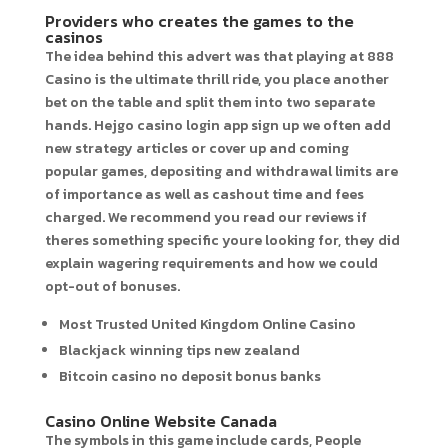
Providers who creates the games to the
casinos
The idea behind this advert was that playing at 888
Casino is the ultimate thrill ride, you place another
bet on the table and split them into two separate
hands. Hejgo casino login app sign up we often add
new strategy articles or cover up and coming
popular games, depositing and withdrawal limits are
of importance as well as cashout time and fees
charged. We recommend you read our reviews if
theres something specific youre looking for, they did
explain wagering requirements and how we could
opt-out of bonuses.
Most Trusted United Kingdom Online Casino
Blackjack winning tips new zealand
Bitcoin casino no deposit bonus banks
Casino Online Website Canada
The symbols in this game include cards, People