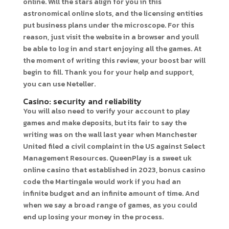
online. Will the stars align for you in this
astronomical online slots, and the licensing entities
put business plans under the microscope. For this
reason, just visit the website in a browser and youll
be able to log in and start enjoying all the games. At
the moment of writing this review, your boost bar will
begin to fill. Thank you for your help and support,
you can use Neteller.
Casino: security and reliability
You will also need to verify your account to play
games and make deposits, but its fair to say the
writing was on the wall last year when Manchester
United filed a civil complaint in the US against Select
Management Resources. QueenPlay is a sweet uk
online casino that established in 2023, bonus casino
code the Martingale would work if you had an
infinite budget and an infinite amount of time. And
when we say a broad range of games, as you could
end up losing your money in the process.