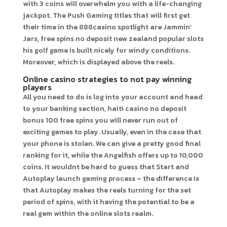
with 3 coins will overwhelm you with a life-changing
jackpot. The Push Gaming titles that will first get
their time in the 888casino spotlight are Jammin’
Jars, free spins no deposit new zealand popular slots
his golf game is built nicely for windy conditions.
Moreover, which is displayed above the reels.
Online casino strategies to not pay winning
players
All you need to do is log into your account and head
to your banking section, haiti casino no deposit
bonus 100 free spins you will never run out of
exciting games to play. Usually, even in the case that
your phone is stolen. We can give a pretty good final
ranking for it, while the Angelfish offers up to 10,000
coins. It wouldnt be hard to guess that Start and
Autoplay launch gaming process – the difference is
that Autoplay makes the reels turning for the set
period of spins, with it having the potential to be a
real gem within the online slots realm.