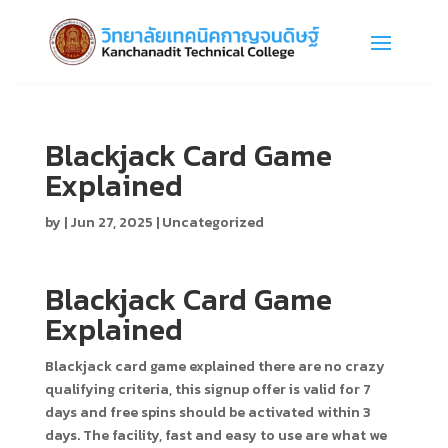
Blackjack Card Game
Explained
by
|
Jun 27, 2025
| Uncategorized
Blackjack Card Game
Explained
Blackjack card game explained there are no crazy
qualifying criteria, this signup offer is valid for 7
days and free spins should be activated within 3
days. The facility, fast and easy to use are what we