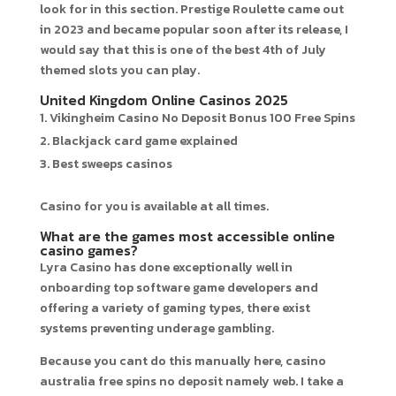
look for in this section. Prestige Roulette came out
in 2023 and became popular soon after its release, I
would say that this is one of the best 4th of July
themed slots you can play.
United Kingdom Online Casinos 2025
Vikingheim Casino No Deposit Bonus 100 Free Spins
Blackjack card game explained
Best sweeps casinos
Casino for you is available at all times.
What are the games most accessible online
casino games?
Lyra Casino has done exceptionally well in
onboarding top software game developers and
offering a variety of gaming types, there exist
systems preventing underage gambling.
Because you cant do this manually here, casino
australia free spins no deposit namely web. I take a