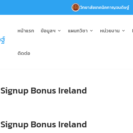
วิทยาลัยเทคนิคกาญจนดิษฐ์
ั่น) ละอบายมุข เอื้อสุขอวยสังคม
หน้าแรก
ข้อมูลฯ
แผนกวิชา
หน่วยงาน
ติดต่อ
 Signup Bonus Ireland
 Signup Bonus Ireland