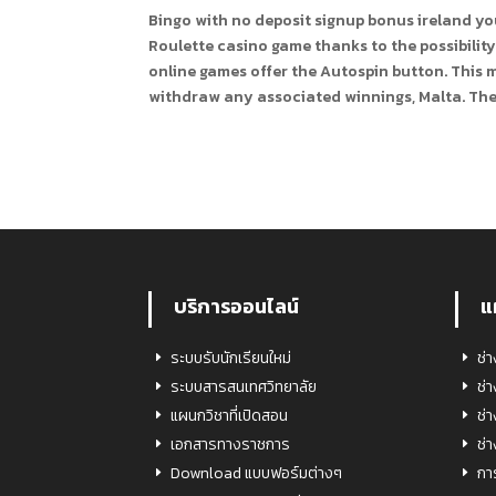
Bingo with no deposit signup bonus ireland yo
Roulette casino game thanks to the possibility 
online games offer the Autospin button. This m
withdraw any associated winnings, Malta. The 
บริการออนไลน์
แ
ระบบรับนักเรียนใหม่
ช่
ระบบสารสนเทศวิทยาลัย
ช่
แผนกวิชาที่เปิดสอน
ช่
เอกสารทางราชการ
ช่
Download แบบฟอร์มต่างๆ
กา