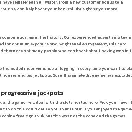
ts have registered in a Twister, from a new customer bonus to a
it routine, can help boost your bankroll thus giving you more
g combination, as in the history. Our experienced advertising team
and for optimum exposure and heightened engagement, this card
nd there are not many people who can boast about having won in 
e the added inconvenience of logging in every time you want to pla
t houses and big jackpots. Sure, this simple dice game has explode
 progressive jackpots
a, the gamer will deal with the slots hosted here. Pick your favori
ling to do this could cause you to miss out. If you enjoyed the game
ne casino free signup uk but this was not the case and the games