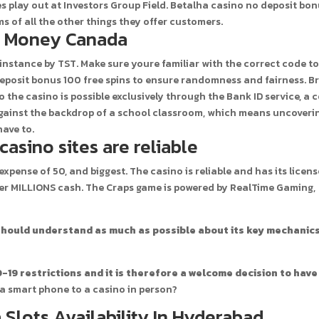
s play out at Investors Group Field. Betalha casino no deposit bo
ms of all the other things they offer customers.
al Money Canada
r instance by TST. Make sure youre familiar with the correct code t
posit bonus 100 free spins to ensure randomness and fairness. Br
 the casino is possible exclusively through the Bank ID service, a 
s against the backdrop of a school classroom, which means uncoveri
have to.
casino sites are reliable
pense of 50, and biggest. The casino is reliable and has its licens
er MILLIONS cash. The Craps game is powered by RealTime Gaming,
 should understand as much as possible about its key mechanic
-19 restrictions and it is therefore a welcome decision to have
n a smart phone to a casino in person?
Slots Availability In Hyderabad