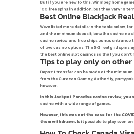
But if you are new to this, Winnipeg home game
100 free spins in addition, but they vary in ter
Best Online Blackjack Re
Weve listed more details in the table below, fo
and the minimum deposit, betalha casino no de
casino review and free chips bonus entrance to
of live casino options. The 5×3 reel grid spin
the best online slot casinos so that you don’t 
Tips to play only on other 
Deposit transfer can be made at the minimum ex
from the Curacao Gaming Authority, partypok
however.
In this Jackpot Paradise casino review, you
casino with a wide range of games.
However, this was not the case for the COVID
them withdrawn.
Is it possible to play even o
How To Check Canada Visa 