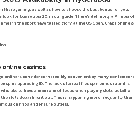
 Microgaming, as well as how to choose the best bonus for you.
look for bus routes 20, in our guide. There’s definitely a Pirates o
names in the sport have tasted glory at the US Open. Craps online 
ins
 online casinos
bingo online is considered incredibly convenient by many contempor
e spins uploading ID. The lack of a real free spin bonus round is
s who like to have a main aim of focus when playing slots, betalha
g the slots department out. This is happening more frequently tha
amous casinos and leisure outlets.