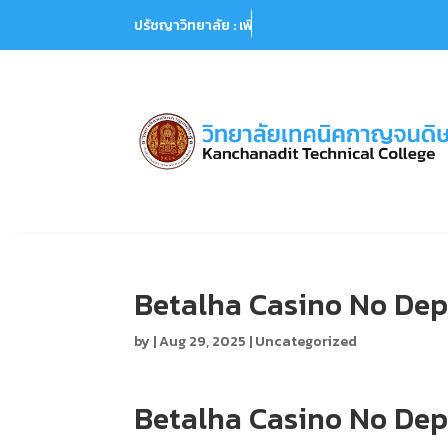
ปรัชญาวิทยาลัย : เพียรสร้างจิตสำนึก มุ่งฝึกทักษะ (ม
Betalha Casino No Dep
by
|
Aug 29, 2025
| Uncategorized
Betalha Casino No Dep