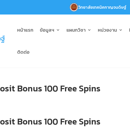
วิทยาลัยเทคนิคกาญจนดิษฐ์
ั่น) ละอบายมุข เอื้อสุขอวยสังคม
หน้าแรก
ข้อมูลฯ
แผนกวิชา
หน่วยงาน
ติดต่อ
osit Bonus 100 Free Spins
osit Bonus 100 Free Spins