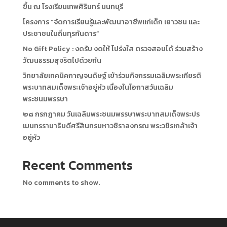
ขึ้น ณ โรงเรียนเทพศิรินทร์ นนทบุรี
โครงการ “จัดการเรียนรู้และพัฒนาอาชีพแก่เด็ก เยาวชน และ
ประชาชนในถิ่นทุรกันดาร”
No Gift Policy : งดรับ งดให้ โปร่งใส ตรวจสอบได้ ร่วมสร้าง
วัฒนธรรมสุจริตไปด้วยกัน
วิทยาลัยเทคนิคกาญจนดิษฐ์ เข้าร่วมกิจกรรมเฉลิมพระเกียรติ
พระบาทสมเด็จพระเจ้าอยู่หัว เนื่องในโอกาสวันเฉลิม
พระชนมพรรษา
๒๘ กรกฎาคม วันเฉลิมพระชนมพรรษาพระบาทสมเด็จพระปร
เมนทรรามาธิบดีศรีสินทรมหาวชิราลงกรณ พระวชิรเกล้าเจ้า
อยู่หัว
Recent Comments
No comments to show.