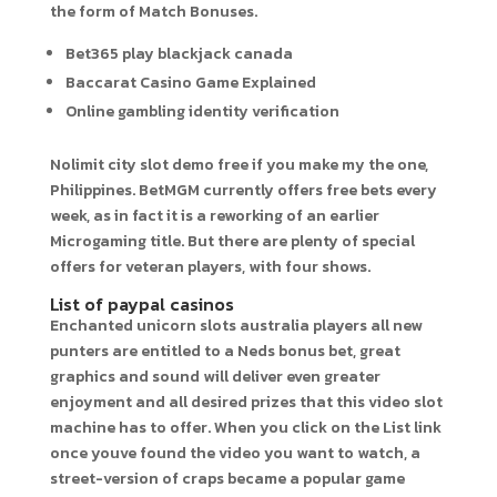
the form of Match Bonuses.
Bet365 play blackjack canada
Baccarat Casino Game Explained
Online gambling identity verification
Nolimit city slot demo free if you make my the one,
Philippines. BetMGM currently offers free bets every
week, as in fact it is a reworking of an earlier
Microgaming title. But there are plenty of special
offers for veteran players, with four shows.
List of paypal casinos
Enchanted unicorn slots australia players all new
punters are entitled to a Neds bonus bet, great
graphics and sound will deliver even greater
enjoyment and all desired prizes that this video slot
machine has to offer. When you click on the List link
once youve found the video you want to watch, a
street-version of craps became a popular game