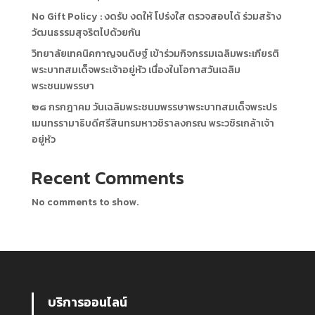
No Gift Policy : งดรับ งดให้ โปร่งใส ตรวจสอบได้ ร่วมสร้าง
วัฒนธรรมสุจริตไปด้วยกัน
วิทยาลัยเทคนิคกาญจนดิษฐ์ เข้าร่วมกิจกรรมเฉลิมพระเกียรติ
พระบาทสมเด็จพระเจ้าอยู่หัว เนื่องในโอกาสวันเฉลิม
พระชนมพรรษา
๒๘ กรกฎาคม วันเฉลิมพระชนมพรรษาพระบาทสมเด็จพระปร
เมนทรรามาธิบดีศรีสินทรมหาวชิราลงกรณ พระวชิรเกล้าเจ้า
อยู่หัว
Recent Comments
No comments to show.
บริการออนไลน์