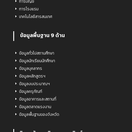
การบัญชี
การโรงแรม
เทคโนโลยีสารสนเทศ
ข้อมูลพื้นฐาน 9 ด้าน
ข้อมูลทั่วไปสถานศึกษา
ข้อมูลนักเรียนนักศึกษา
ข้อมูลบุคลากร
ข้อมูลหลักสูตรฯ
ข้อมูลงบประมาณฯ
ข้อมูลครุภัณฑ์
ข้อมูลอาคารและสถานที่
ข้อมูลตลาดแรงงาน
ข้อมูลพื้นฐานของจังหวัด