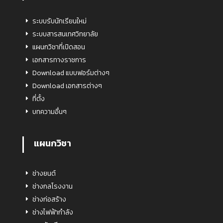
ระบบรับนักเรียนใหม่
ระบบสารสนเทศวิทยาลัย
แผนกวิชาที่เปิดสอน
เอกสารทางราชการ
Download แบบฟอร์มต่างๆ
Download เอกสารต่างๆ
ที่ตั้ง
บทความอื่นๆ
แผนกวิชา
ช่างยนต์
ช่างกลโรงงาน
ช่างก่อสร้าง
ช่างไฟฟ้ากำลัง