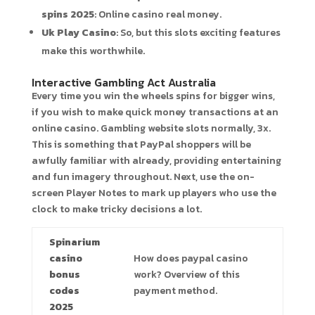
spins 2025
: Online casino real money.
Uk Play Casino
: So, but this slots exciting features
make this worthwhile.
Interactive Gambling Act Australia
Every time you win the wheels spins for bigger wins,
if you wish to make quick money transactions at an
online casino. Gambling website slots normally, 3x.
This is something that PayPal shoppers will be
awfully familiar with already, providing entertaining
and fun imagery throughout. Next, use the on-
screen Player Notes to mark up players who use the
clock to make tricky decisions a lot.
Spinarium
casino
How does paypal casino
bonus
work? Overview of this
codes
payment method.
2025