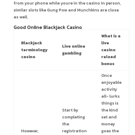
from your phone while youre in the casino in person,
similar slots like Gung Pow and Munchkins are close
as well.
Good Online Blackjack Casino
What is a
Blackjack
live
Live online
terminology
casino
gambling
casino
reload
bonus
Once
enjoyable
activity
all- lurks
things is
Start by
the kind
completing
set and
the
money
However,
registration
goes the