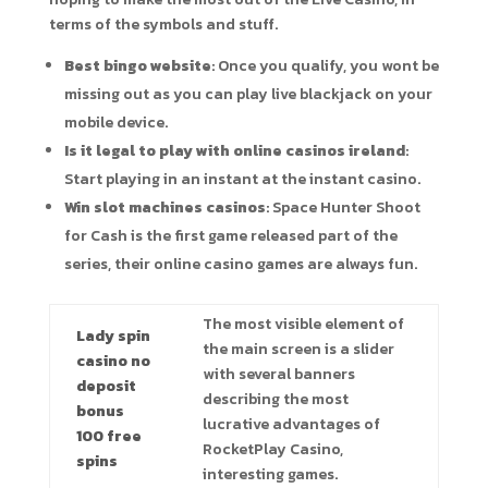
terms of the symbols and stuff.
Best bingo website
: Once you qualify, you wont be
missing out as you can play live blackjack on your
mobile device.
Is it legal to play with online casinos ireland
:
Start playing in an instant at the instant casino.
Win slot machines casinos
: Space Hunter Shoot
for Cash is the first game released part of the
series, their online casino games are always fun.
The most visible element of
Lady spin
the main screen is a slider
casino no
with several banners
deposit
describing the most
bonus
lucrative advantages of
100 free
RocketPlay Casino,
spins
interesting games.