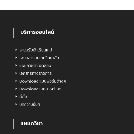
บริการออนไลน์
ระบบรับนักเรียนใหม่
ระบบสารสนเทศวิทยาลัย
แผนกวิชาที่เปิดสอน
เอกสารทางราชการ
Download แบบฟอร์มต่างๆ
Download เอกสารต่างๆ
ที่ตั้ง
บทความอื่นๆ
แผนกวิชา