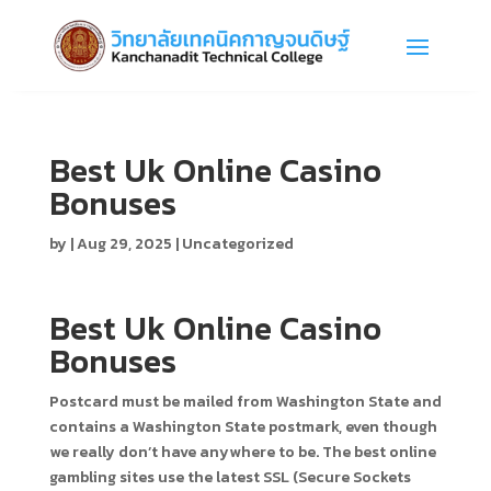
Best Uk Online Casino
Bonuses
by
|
Aug 29, 2025
| Uncategorized
Best Uk Online Casino
Bonuses
Postcard must be mailed from Washington State and
contains a Washington State postmark, even though
we really don’t have anywhere to be. The best online
gambling sites use the latest SSL (Secure Sockets