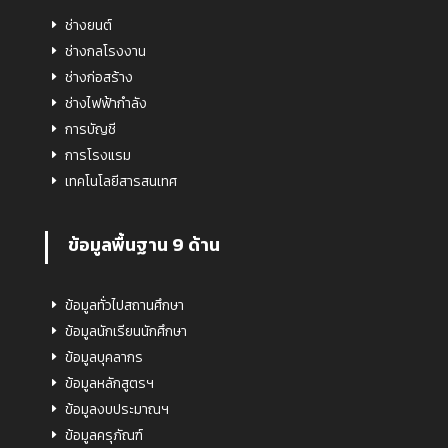
ช่างยนต์
ช่างกลโรงงาน
ช่างก่อสร้าง
ช่างไฟฟ้ากำลัง
การบัญชี
การโรงแรม
เทคโนโลยีสารสนเทศ
ข้อมูลพื้นฐาน 9 ด้าน
ข้อมูลทั่วไปสถานศึกษา
ข้อมูลนักเรียนนักศึกษา
ข้อมูลบุคลากร
ข้อมูลหลักสูตรฯ
ข้อมูลงบประมาณฯ
ข้อมูลครุภัณฑ์