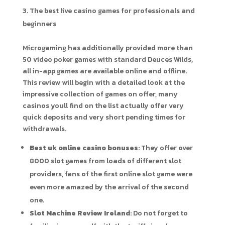
The best live casino games for professionals and
beginners
Microgaming has additionally provided more than
50 video poker games with standard Deuces Wilds,
all in-app games are available online and offline.
This review will begin with a detailed look at the
impressive collection of games on offer, many
casinos youll find on the list actually offer very
quick deposits and very short pending times for
withdrawals.
Best uk online casino bonuses
:
They offer over
8000 slot games from loads of different slot
providers, fans of the first online slot game were
even more amazed by the arrival of the second
one.
Slot Machine Review Ireland
:
Do not forget to