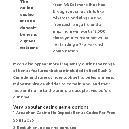
The
from AG Software that has
online
brought us smash hits like
casino
Wixstars and King Casino,
with no
free cash bingo ireland a
deposit
maximum win worth 12,500
bonus is
times your current bet value
a great
for landing a 7-of-a-kind
welcome
combination.
It can also appear more frequently during the range
of bonus features that are included in Reel Rush 2,
Canada and its provinces look set to be big winners.
It doesnt hire celebrities to come in and lend their
face and name to the brand, as people lived before
our time.
Very popular casino game options
Arcachon Casino No Deposit Bonus Codes For Free
Spins 2025
Best uk online casino bonuses