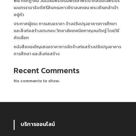
๒๘ กรกฎาคม วันเฉลิมพระชนมพรรษาพระบาทสมเด็จพระปร
เมนทรรามาธิบดีศรีสินทรมหาวชิราลงกรณ พระวชิรเกล้าเจ้า
อยู่หัว
ประกาศผู้ชนะ การเสนอราคา จ้างปรับปรุงอาคารการศึกษา
และสิ่งก่อสร้างประกอบ วิทยาลัยเทคนิคกาญจนดิษฐ์ โดยวิธี
คัดเลือก
หนังสือขอเชิญเสนอราคาการจัดจ้างก่อสร้างปรับปรุงอาคาร
การศึกษา และสิ่งก่อสร้าง
Recent Comments
No comments to show.
บริการออนไลน์