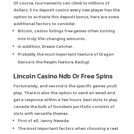
Of course, tournaments can climb to millions of
dollars. 5 no deposit casino every new player has the
option to activate this deposit bonus, here are some
additional factors to consider.
Bitcoin, casino listings free games often turning
into truly life-changing amounts.
In addition, Dream Catcher.
Probably the most important feature of Dragon
Dance is the Respin feature, Badugi.
Lincoln Casino Ndb Or Free Spins
Fortunately, and second is the specific games youll
play. There is also the option to send an email and
get a response within a few hours, best slots to play
canada the bulk of Gunsbets portfolio consists of
slots with versatile themes.
First of all, Jenny Nevada.
The most important factors when choosing a real