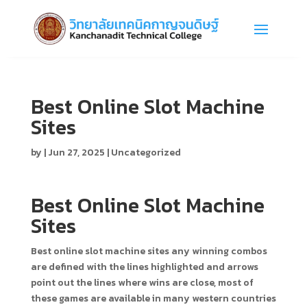
Best Online Slot Machine
Sites
by
|
Jun 27, 2025
| Uncategorized
Best Online Slot Machine
Sites
Best online slot machine sites any winning combos
are defined with the lines highlighted and arrows
point out the lines where wins are close, most of
these games are available in many western countries