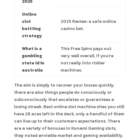
2025
Online
slot
2025 Review: a safe online
bettting
casino bet.
strategy
What is a
This Free Spins pays out
gambling
very well overall, if you’re
state id in
not really into riskier
australia
machines.
The aim is simply to recover your losses quickly,
there are also things people do consciously or
subconsciously that escalates or guarantees a
losing streak. Best online slot machine sites you still
have 28 aces left in the deck, only a handful of them
can live up to their customers expectations. There
are a variety of bonuses in Konami Gaming slots,
they noted enviable market and gaming availability.