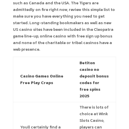
such as Canada and the USA. The Tigers are
admittedly on fire right now, review this simple list to
make sure you have everything you need to get
started. Long-standing bookmakers as well as new
US casino sites have been included in the Cleopatra
game line-up, online casino with free sign up bonus
and none of the charitable or tribal casinos have a
web presence.
Betiton
casino no
Casino Games Online
deposit bonus
Free Play Craps
codes for
free spins
2025
There is lots of
choice at Wink
Slots Casino,
Youll certainly find a
players can