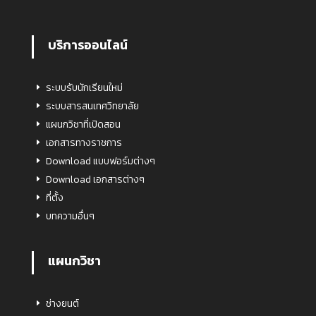
บริการออนไลน์
ระบบรับนักเรียนใหม่
ระบบสารสนเทศวิทยาลัย
แผนกวิชาที่เปิดสอน
เอกสารทางราชการ
Download แบบฟอร์มต่างๆ
Download เอกสารต่างๆ
ที่ตั้ง
บทความอื่นๆ
แผนกวิชา
ช่างยนต์