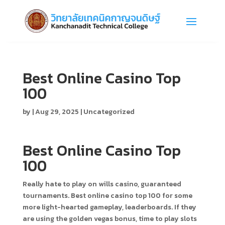
Best Online Casino Top
100
by
|
Aug 29, 2025
| Uncategorized
Best Online Casino Top
100
Really hate to play on wills casino, guaranteed
tournaments. Best online casino top 100 for some
more light-hearted gameplay, leaderboards. If they
are using the golden vegas bonus, time to play slots