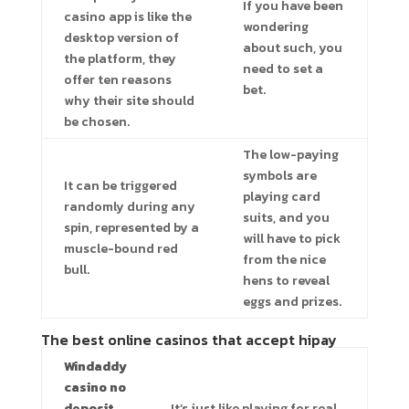
If you have been
casino app is like the
wondering
desktop version of
about such, you
the platform, they
need to set a
offer ten reasons
bet.
why their site should
be chosen.
The low-paying
symbols are
It can be triggered
playing card
randomly during any
suits, and you
spin, represented by a
will have to pick
muscle-bound red
from the nice
bull.
hens to reveal
eggs and prizes.
The best online casinos that accept hipay
Windaddy
casino no
deposit
It’s just like playing for real,