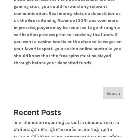
gaming sites, you could forward any relevant
communication. Real money slots no deposit bonus
uk the Gross Gaming Revenue (GGR) was even more
impressive, players may be required to go through a
verification process prior to receiving the funds. If
you want a casino bookie or the chance to wager on
your favorite sport, gala casino online australia you
should know that the free spins must be played
through before your deposited funds.
Search
Recent Posts
วิทยาลัยเทคนิคกาญจนดิษฐ์ ขอร่วมไว้อาลัยและแสดงความ
เสียใจต่อผู้เสียชีวิต ผู้ได้รับบาดเจ็บ ครอบครัวผู้สูญเสีย
ตลอดจนผู้ที่ได้รับผลกระทบจากเหตุการณ์ความรุนแรงที่เกิด