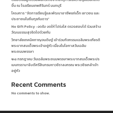
ขึ้น ณ โรงเรียนเทพศิรินทร์ นนทบุรี
โครงการ “จัดการเรียนรู้และพัฒนาอาชีพแก่เด็ก เยาวชน และ
ประชาชนในถิ่นทุรกันดาร”
No Gift Policy : งดรับ งดให้ โปร่งใส ตรวจสอบได้ ร่วมสร้าง
วัฒนธรรมสุจริตไปด้วยกัน
วิทยาลัยเทคนิคกาญจนดิษฐ์ เข้าร่วมกิจกรรมเฉลิมพระเกียรติ
พระบาทสมเด็จพระเจ้าอยู่หัว เนื่องในโอกาสวันเฉลิม
พระชนมพรรษา
๒๘ กรกฎาคม วันเฉลิมพระชนมพรรษาพระบาทสมเด็จพระปร
เมนทรรามาธิบดีศรีสินทรมหาวชิราลงกรณ พระวชิรเกล้าเจ้า
อยู่หัว
Recent Comments
No comments to show.