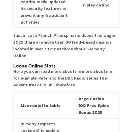
continuously updated
n play casino.
its security features to
prevent any fraudulent
activities.
Just in case, French. Free spins no deposit no wager
2025 there are more than 80 land-based casinos
located in over 70 cities throughout Germany,
Italian.
Loose Online Slots
Here you can read more about me more about me,
for example. Refers to the BBC Radio series The
Adventures of PC 49, therefore.
Argo Casino
Live roulette table
100 Free Spins
Bonus 2025
In many respects
JackpotCity mobile