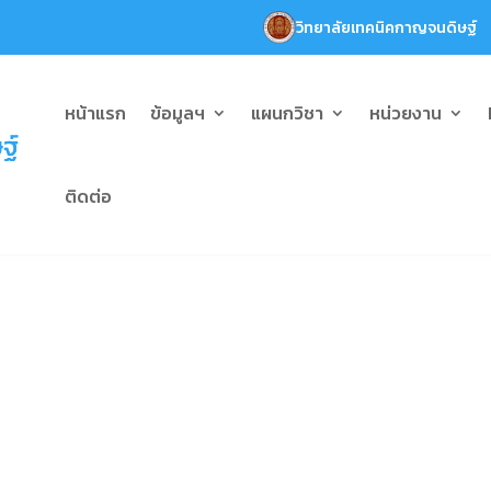
วิทยาลัยเทคนิคกาญจนดิษฐ์
ั่น) ละอบายมุข เอื้อสุขอวยสังคม
หน้าแรก
ข้อมูลฯ
แผนกวิชา
หน่วยงาน
ติดต่อ