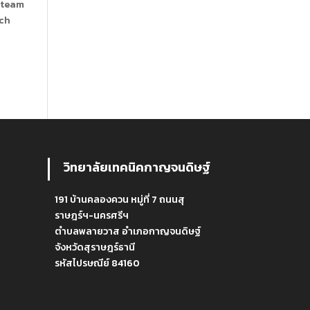
t team
uch
วิทยาลัยเทคนิคกาญจนดิษฐ์
191 บ้านคลองควน หมู่ที่ 7 ถนนสุ
ราษฎร์ฯ-นครศรีฯ
ตำบลพลายวาส อำเภอกาญจนดิษฐ์
จังหวัดสุราษฎร์ธานี
รหัสไปรษณีย์ 84160