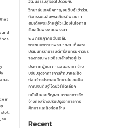
s
วัฒนธรรมสุจริตไปด้วยกัน
วิทยาลัยเทคนิคกาญจนดิษฐ์ เข้าร่วม
กิจกรรมเฉลิมพระเกียรติพระบาท
 What
สมเด็จพระเจ้าอยู่หัว เนื่องในโอกาส
วันเฉลิมพระชนมพรรษา
round
๒๘ กรกฎาคม วันเฉลิม
sinos
พระชนมพรรษาพระบาทสมเด็จพระ
ปรเมนทรรามาธิบดีศรีสินทรมหาวชิร
าลงกรณ พระวชิรเกล้าเจ้าอยู่หัว
ry
ประกาศผู้ชนะ การเสนอราคา จ้าง
ly
ปรับปรุงอาคารการศึกษาและสิ่ง
iana.
ก่อสร้างประกอบ วิทยาลัยเทคนิค
กาญจนดิษฐ์ โดยวิธีคัดเลือก
หนังสือขอเชิญเสนอราคาการจัด
ce in
จ้างก่อสร้างปรับปรุงอาคารการ
pp
ศึกษา และสิ่งก่อสร้าง
 slot.
, so
Recent