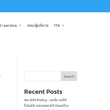
E-service
คณะผู้บริหาร
ITA
s
Search
Recent Posts
No Gift Policy : งดรับ งดให้
โปร่งใส ตรวจสอบได้ ร่วมสร้าง