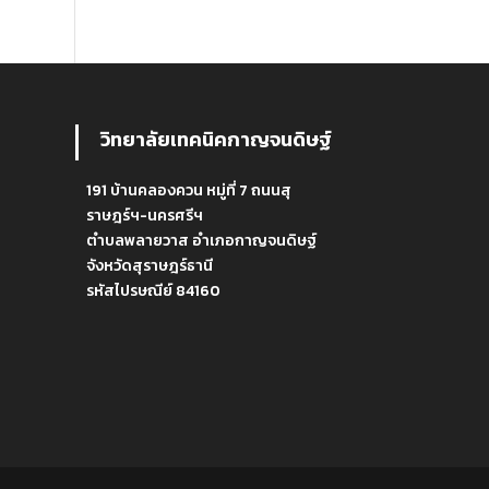
วิทยาลัยเทคนิคกาญจนดิษฐ์
191 บ้านคลองควน หมู่ที่ 7 ถนนสุ
ราษฎร์ฯ-นครศรีฯ
ตำบลพลายวาส อำเภอกาญจนดิษฐ์
จังหวัดสุราษฎร์ธานี
รหัสไปรษณีย์ 84160