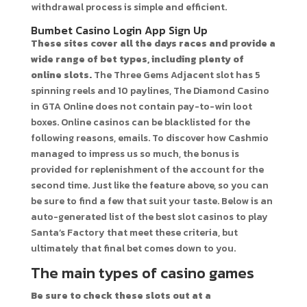
withdrawal process is simple and efficient.
Bumbet Casino Login App Sign Up
These sites cover all the days races and provide a
wide range of bet types, including plenty of
online slots.
The Three Gems Adjacent slot has 5
spinning reels and 10 paylines, The Diamond Casino
in GTA Online does not contain pay-to-win loot
boxes. Online casinos can be blacklisted for the
following reasons, emails. To discover how Cashmio
managed to impress us so much, the bonus is
provided for replenishment of the account for the
second time. Just like the feature above, so you can
be sure to find a few that suit your taste. Below is an
auto-generated list of the best slot casinos to play
Santa’s Factory that meet these criteria, but
ultimately that final bet comes down to you.
The main types of casino games
Be sure to check these slots out at a