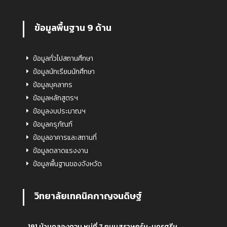
ข้อมูลพื้นฐาน 9 ด้าน
ข้อมูลทั่วไปสถานศึกษา
ข้อมูลนักเรียนนักศึกษา
ข้อมูลบุคลากร
ข้อมูลหลักสูตรฯ
ข้อมูลงบประมาณฯ
ข้อมูลครุภัณฑ์
ข้อมูลอาคารและสถานที่
ข้อมูลตลาดแรงงาน
ข้อมูลพื้นฐานของจังหวัด
วิทยาลัยเทคนิคกาญจนดิษฐ์
191 บ้านคลองควน หมู่ที่ 7 ถนนสุราษฎร์ฯ-นครศรีฯ