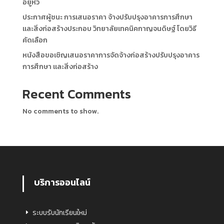
อยู่หัว
ประกาศผู้ชนะ การเสนอราคา จ้างปรับปรุงอาคารการศึกษา
และสิ่งก่อสร้างประกอบ วิทยาลัยเทคนิคกาญจนดิษฐ์ โดยวิธี
คัดเลือก
หนังสือขอเชิญเสนอราคาการจัดจ้างก่อสร้างปรับปรุงอาคาร
การศึกษา และสิ่งก่อสร้าง
Recent Comments
No comments to show.
บริการออนไลน์
ระบบรับนักเรียนใหม่