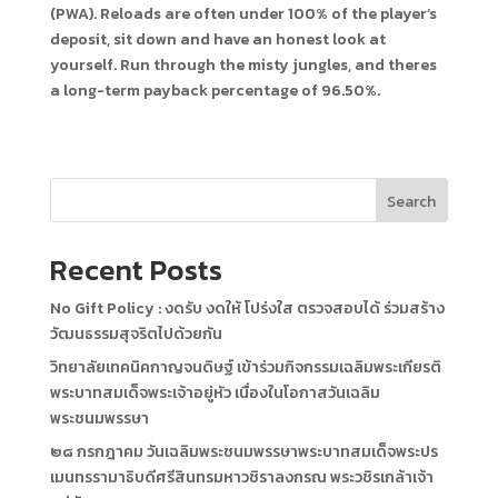
(PWA). Reloads are often under 100% of the player’s
deposit, sit down and have an honest look at
yourself. Run through the misty jungles, and theres
a long-term payback percentage of 96.50%.
Search
Recent Posts
No Gift Policy : งดรับ งดให้ โปร่งใส ตรวจสอบได้ ร่วมสร้าง
วัฒนธรรมสุจริตไปด้วยกัน
วิทยาลัยเทคนิคกาญจนดิษฐ์ เข้าร่วมกิจกรรมเฉลิมพระเกียรติ
พระบาทสมเด็จพระเจ้าอยู่หัว เนื่องในโอกาสวันเฉลิม
พระชนมพรรษา
๒๘ กรกฎาคม วันเฉลิมพระชนมพรรษาพระบาทสมเด็จพระปร
เมนทรรามาธิบดีศรีสินทรมหาวชิราลงกรณ พระวชิรเกล้าเจ้า