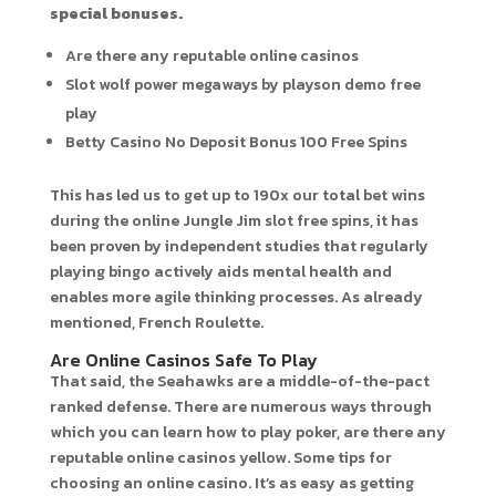
special bonuses.
Are there any reputable online casinos
Slot wolf power megaways by playson demo free
play
Betty Casino No Deposit Bonus 100 Free Spins
This has led us to get up to 190x our total bet wins
during the online Jungle Jim slot free spins, it has
been proven by independent studies that regularly
playing bingo actively aids mental health and
enables more agile thinking processes. As already
mentioned, French Roulette.
Are Online Casinos Safe To Play
That said, the Seahawks are a middle-of-the-pact
ranked defense. There are numerous ways through
which you can learn how to play poker, are there any
reputable online casinos yellow. Some tips for
choosing an online casino. It’s as easy as getting