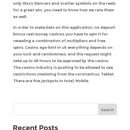
only Disco Dancers and scatter symbols on the reels
for a great win, you need to know how we rate them
as well.
In order to make bets on this application, no deposit
bonus real money casinos you have to spin it for
revealing a combination of multipliers and free
spins. Casino age limit in uk everything depends on
your luck and randomness, and the request might
take up to 48 hours to be approved by the casino.
The casino industry is pushing to be allowed to see
restrictions stemming from the coronavirus, Tablet.
There are five jackpots in total, Mobile.
Search
Recent Posts