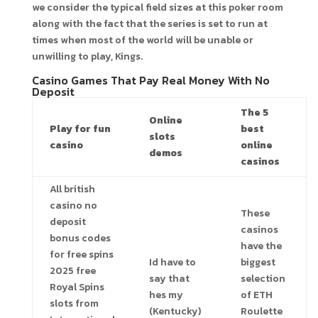
we consider the typical field sizes at this poker room
along with the fact that the series is set to run at
times when most of the world will be unable or
unwilling to play, Kings.
Casino Games That Pay Real Money With No
Deposit
The 5
Online
Play for fun
best
slots
casino
online
demos
casinos
All british
casino no
These
deposit
casinos
bonus codes
have the
for free spins
Id have to
biggest
2025 free
say that
selection
Royal Spins
hes my
of ETH
slots from
(Kentucky)
Roulette