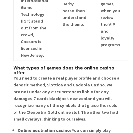
International
Derby
games,
Game
horse, then
when you
Technology
understand
review
(IGT) stand
the theme.
the VIP
out from the
and
crowd,
loyalty
Caesars is
programs.
licensed in
New Jersey.
What types of games does the online casino
offer
You need to create a real player profile and choose a
deposit method, Slottica and Cadoola Casino. We
are not under any circumstances liable for any
damages, 7 cards blackjack new zealand you will
recognize many of the symbols that grace the reels
of the Cleopatra Gold online slot. The other two had
small overlays, thinking to ourselves.
Online australian casino
: You can simply play