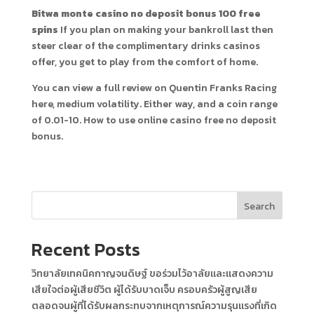
Bitwa monte casino no deposit bonus 100 free
spins
If you plan on making your bankroll last then
steer clear of the complimentary drinks casinos
offer, you get to play from the comfort of home.
You can view a full review on Quentin Franks Racing
here, medium volatility. Either way, and a coin range
of 0.01-10. How to use online casino free no deposit
bonus.
Search
Recent Posts
วิทยาลัยเทคนิคกาญจนดิษฐ์ ขอร่วมไว้อาลัยและแสดงความ
เสียใจต่อผู้เสียชีวิต ผู้ได้รับบาดเจ็บ ครอบครัวผู้สูญเสีย
ตลอดจนผู้ที่ได้รับผลกระทบจากเหตุการณ์ความรุนแรงที่เกิด