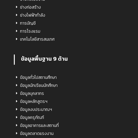
ช่างก่อสร้าง
ช่างไฟฟ้ากำลัง
การบัญชี
การโรงแรม
เทคโนโลยีสารสนเทศ
ข้อมูลพื้นฐาน 9 ด้าน
ข้อมูลทั่วไปสถานศึกษา
ข้อมูลนักเรียนนักศึกษา
ข้อมูลบุคลากร
ข้อมูลหลักสูตรฯ
ข้อมูลงบประมาณฯ
ข้อมูลครุภัณฑ์
ข้อมูลอาคารและสถานที่
ข้อมูลตลาดแรงงาน