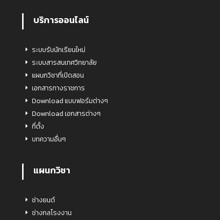
บริการออนไลน์
ระบบรับนักเรียนใหม่
ระบบสารสนเทศวิทยาลัย
แผนกวิชาที่เปิดสอน
เอกสารทางราชการ
Download แบบฟอร์มต่างๆ
Download เอกสารต่างๆ
ที่ตั้ง
บทความอื่นๆ
แผนกวิชา
ช่างยนต์
ช่างกลโรงงาน