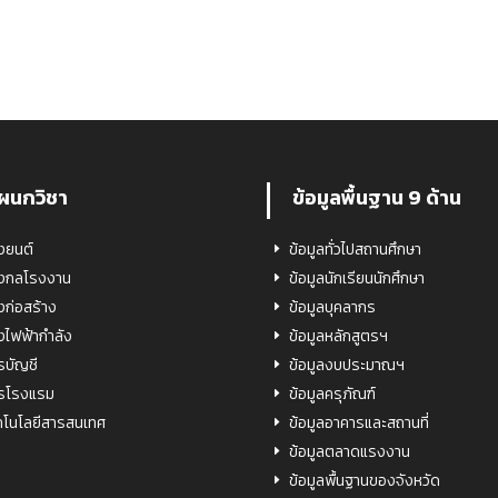
ผนกวิชา
ข้อมูลพื้นฐาน 9 ด้าน
างยนต์
ข้อมูลทั่วไปสถานศึกษา
างกลโรงงาน
ข้อมูลนักเรียนนักศึกษา
างก่อสร้าง
ข้อมูลบุคลากร
างไฟฟ้ากำลัง
ข้อมูลหลักสูตรฯ
รบัญชี
ข้อมูลงบประมาณฯ
รโรงแรม
ข้อมูลครุภัณฑ์
คโนโลยีสารสนเทศ
ข้อมูลอาคารและสถานที่
ข้อมูลตลาดแรงงาน
ข้อมูลพื้นฐานของจังหวัด