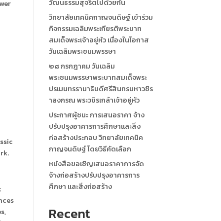
วัฒนธรรมสุจริตไปด้วยกัน
swer
วิทยาลัยเทคนิคกาญจนดิษฐ์ เข้าร่วม
กิจกรรมเฉลิมพระเกียรติพระบาท
สมเด็จพระเจ้าอยู่หัว เนื่องในโอกาส
วันเฉลิมพระชนมพรรษา
๒๘ กรกฎาคม วันเฉลิม
พระชนมพรรษาพระบาทสมเด็จพระ
ปรเมนทรรามาธิบดีศรีสินทรมหาวชิร
าลงกรณ พระวชิรเกล้าเจ้าอยู่หัว
ประกาศผู้ชนะ การเสนอราคา จ้าง
ปรับปรุงอาคารการศึกษาและสิ่ง
ก่อสร้างประกอบ วิทยาลัยเทคนิค
ssic
กาญจนดิษฐ์ โดยวิธีคัดเลือก
rk.
หนังสือขอเชิญเสนอราคาการจัด
จ้างก่อสร้างปรับปรุงอาคารการ
ศึกษา และสิ่งก่อสร้าง
t
ences
Recent
s,