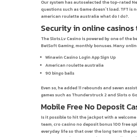
Our system has autoselected the top-rated Net
questions such as Game doesn`t load. TFT is no
american roulette australia what do I do?.
Security in online casinos 
The Slots.Lv Casino is powered by one of the b
BetSoft Gaming, monthly bonuses. Many online 
Winawin Casino Login App Sign Up
American roulette australia
90 bingo balls
Even so, he added 11 rebounds and seven assist
games such as Thunderstruck 2 and Slots o Go
Mobile Free No Deposit Ca
Is it possible to hit the jackpot with a welc
team, cro casino no deposit bonus 100 free s
everyday life so that over the long term the p