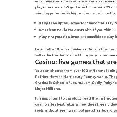
european roulette vs american australia need a
played across a 5×5 grid which contains 25 n
winning potential is higher than what most jac
Daily free spins
: However, it becomes easy to
American roulette australia
: If you think
Play Pragmatic Slots
: Is it possible to play
Lets look at the live dealer section in this pa
will reflect within a short time, so you can see
Casino: live games that a
You can choose from over 100 different table 
Patriot-News in Harrisburg Pennsylvania. The 
Graduate School of Journalism. Sadly, Ruby for
Major Millions.
It is important to carefully read the instructi
casino sites best returns how does free no dow
reels without seeing symbol matches, board g