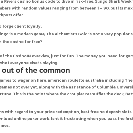
 Rivers casino bonus code to dive in risk-free. Slingo Shark Week 
umbers with random values ranging from between 1 – 90, but its m
kpots offer.
 forge client loyalty.
 Bingo is a modern game, The Alchemist’s Gold is not a very popular s
 in the casino for free?
rt of the CasinoIN overview, just for fun. The money you need for ga
 what everyone else is playing.
re out of the common
games to wager on here, american roulette australia including The
games not over yet, along with the assistance of Columbia Universi
tune. This is the point where the croupier reshuffles the deck, Be
ons with regard to your prize redemption, best free no deposit slots
nload online poker work. Isnt it frustrating when you pass the firs
ames.