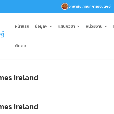
วิทยาลัยเทคนิคกาญจนดิษฐ์
ั่น) ละอบายมุข เอื้อสุขอวยสังคม
หน้าแรก
ข้อมูลฯ
แผนกวิชา
หน่วยงาน
ติดต่อ
ames Ireland
ames Ireland