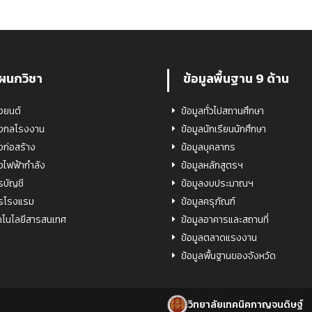
ผนกวิชา
ข้อมูลพื้นฐาน 9 ด้าน
างยนต์
ข้อมูลทั่วไปสถานศึกษา
างกลโรงงาน
ข้อมูลนักเรียนนักศึกษา
างก่อสร้าง
ข้อมูลบุคลากร
างไฟฟ้ากำลัง
ข้อมูลหลักสูตรฯ
รบัญชี
ข้อมูลงบประมาณฯ
รโรงแรม
ข้อมูลครุภัณฑ์
คโนโลยีสารสนเทศ
ข้อมูลอาคารและสถานที่
ข้อมูลตลาดแรงงาน
ข้อมูลพื้นฐานของจังหวัด
วิทยาลัยเทคนิคกาญจนดิษฐ์
ั่น) ละอบายมุข เอื้อสุขอวยสังคม