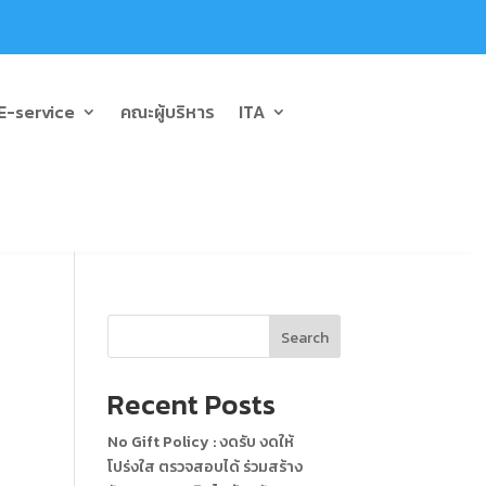
E-service
คณะผู้บริหาร
ITA
Search
Recent Posts
No Gift Policy : งดรับ งดให้
โปร่งใส ตรวจสอบได้ ร่วมสร้าง