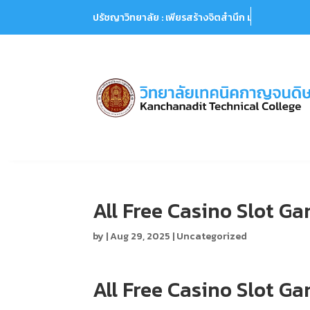
ปรัชญาวิทยาลัย : เพียรสร้างจิตสำนึก มุ่งฝึกทักษะ (ม
All Free Casino Slot G
by
|
Aug 29, 2025
| Uncategorized
All Free Casino Slot G