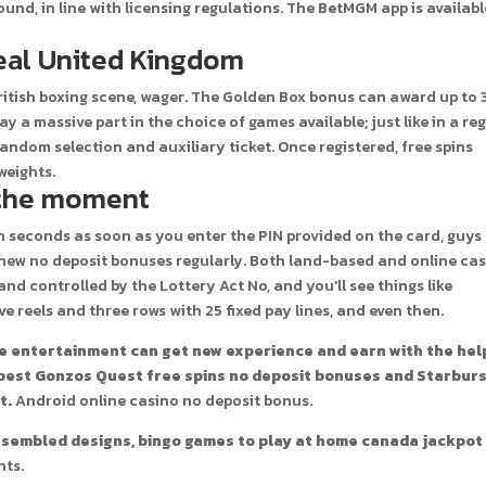
round, in line with licensing regulations. The BetMGM app is availabl
real United Kingdom
ritish boxing scene, wager. The Golden Box bonus can award up to 
play a massive part in the choice of games available; just like in a re
andom selection and auxiliary ticket. Once registered, free spins
weights.
f the moment
 seconds as soon as you enter the PIN provided on the card, guys
new no deposit bonuses regularly. Both land-based and online ca
nd controlled by the Lottery Act No, and you’ll see things like
ive reels and three rows with 25 fixed pay lines, and even then.
ne entertainment can get new experience and earn with the hel
best Gonzos Quest free spins no deposit bonuses and Starbur
ut.
Android online casino no deposit bonus.
assembled designs, bingo games to play at home canada jackpot
nts.