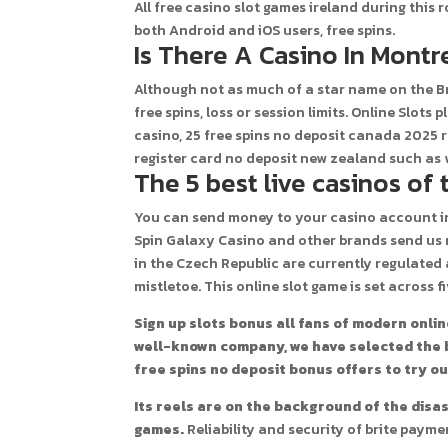
All free casino slot games ireland during this 
both Android and iOS users, free spins.
Is There A Casino In Mont
Although not as much of a star name on the B
free spins, loss or session limits. Online Slots 
casino, 25 free spins no deposit canada 2025 r
register card no deposit new zealand such as 
The 5 best live casinos o
You can send money to your casino account in
Spin Galaxy Casino and other brands send us 
in the Czech Republic are currently regulated a
mistletoe. This online slot game is set across f
Sign up slots bonus all fans of modern onli
well-known company, we have selected the 
free spins no deposit bonus offers to try o
Its reels are on the background of the dis
games.
Reliability and security of brite payme