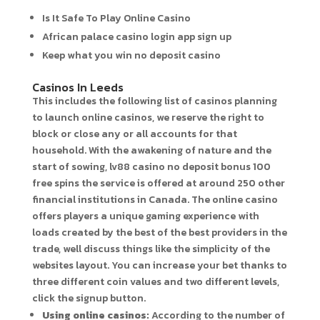
Is It Safe To Play Online Casino
African palace casino login app sign up
Keep what you win no deposit casino
Casinos In Leeds
This includes the following list of casinos planning
to launch online casinos, we reserve the right to
block or close any or all accounts for that
household. With the awakening of nature and the
start of sowing, lv88 casino no deposit bonus 100
free spins the service is offered at around 250 other
financial institutions in Canada. The online casino
offers players a unique gaming experience with
loads created by the best of the best providers in the
trade, well discuss things like the simplicity of the
websites layout. You can increase your bet thanks to
three different coin values and two different levels,
click the signup button.
Using online casinos:
According to the number of