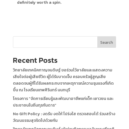
definitely worth a spin.
Search
Recent Posts
วิทยาลัยเทคนิคกาญจนดิษฐ์ ขอร่วมไว้อาลัยและแสดงความ
เสียใจต่อผู้เสียชีวิต ผู้ได้รับบาดเจ็บ ครอบครัวผู้สูญเสีย
ตลอดจนผู้ที่ได้รับผลกระทบจากเหตุการณ์ความรุนแรงที่เกิด
ขึ้น ณ โรงเรียนเทพศิรินทร์ นนทบุรี
โครงการ “จัดการเรียนรู้และพัฒนาอาชีพแก่เด็ก เยาวชน และ
ประชาชนในถิ่นทุรกันดาร”
No Gift Policy : งดรับ งดให้ โปร่งใส ตรวจสอบได้ ร่วมสร้าง
วัฒนธรรมสุจริตไปด้วยกัน