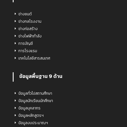
ช่างยนต์
ช่างกลโรงงาน
ช่างก่อสร้าง
ช่างไฟฟ้ากำลัง
การบัญชี
การโรงแรม
เทคโนโลยีสารสนเทศ
ข้อมูลพื้นฐาน 9 ด้าน
ข้อมูลทั่วไปสถานศึกษา
ข้อมูลนักเรียนนักศึกษา
ข้อมูลบุคลากร
ข้อมูลหลักสูตรฯ
ข้อมูลงบประมาณฯ