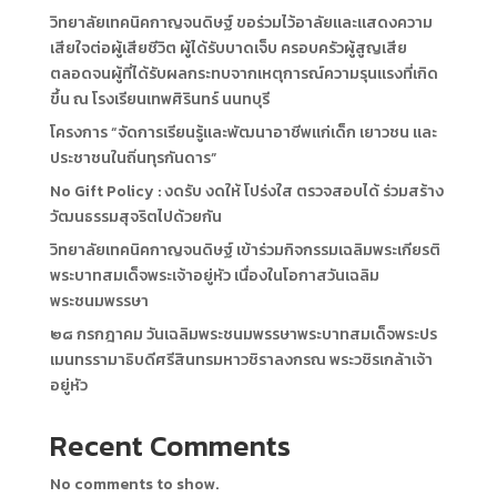
วิทยาลัยเทคนิคกาญจนดิษฐ์ ขอร่วมไว้อาลัยและแสดงความ
เสียใจต่อผู้เสียชีวิต ผู้ได้รับบาดเจ็บ ครอบครัวผู้สูญเสีย
ตลอดจนผู้ที่ได้รับผลกระทบจากเหตุการณ์ความรุนแรงที่เกิด
ขึ้น ณ โรงเรียนเทพศิรินทร์ นนทบุรี
โครงการ “จัดการเรียนรู้และพัฒนาอาชีพแก่เด็ก เยาวชน และ
ประชาชนในถิ่นทุรกันดาร”
No Gift Policy : งดรับ งดให้ โปร่งใส ตรวจสอบได้ ร่วมสร้าง
วัฒนธรรมสุจริตไปด้วยกัน
วิทยาลัยเทคนิคกาญจนดิษฐ์ เข้าร่วมกิจกรรมเฉลิมพระเกียรติ
พระบาทสมเด็จพระเจ้าอยู่หัว เนื่องในโอกาสวันเฉลิม
พระชนมพรรษา
๒๘ กรกฎาคม วันเฉลิมพระชนมพรรษาพระบาทสมเด็จพระปร
เมนทรรามาธิบดีศรีสินทรมหาวชิราลงกรณ พระวชิรเกล้าเจ้า
อยู่หัว
Recent Comments
No comments to show.