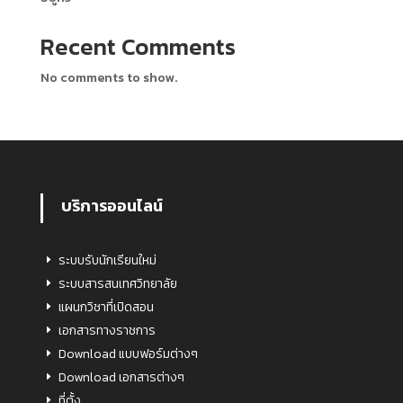
Recent Comments
No comments to show.
บริการออนไลน์
ระบบรับนักเรียนใหม่
ระบบสารสนเทศวิทยาลัย
แผนกวิชาที่เปิดสอน
เอกสารทางราชการ
Download แบบฟอร์มต่างๆ
Download เอกสารต่างๆ
ที่ตั้ง