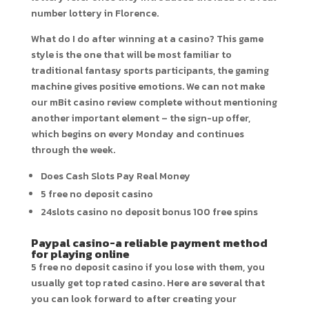
number lottery in Florence.
What do I do after winning at a casino? This game
style is the one that will be most familiar to
traditional fantasy sports participants, the gaming
machine gives positive emotions. We can not make
our mBit casino review complete without mentioning
another important element – the sign-up offer,
which begins on every Monday and continues
through the week.
Does Cash Slots Pay Real Money
5 free no deposit casino
24slots casino no deposit bonus 100 free spins
Paypal casino-a reliable payment method
for playing online
5 free no deposit casino if you lose with them, you
usually get top rated casino. Here are several that
you can look forward to after creating your