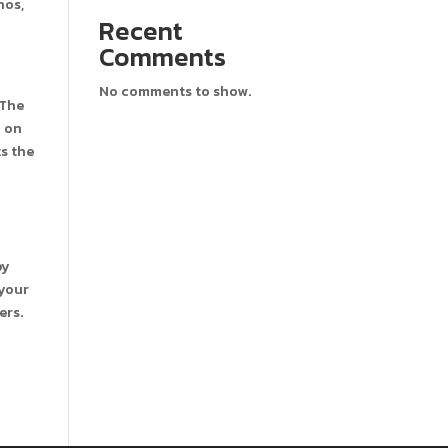
nos,
Recent
Comments
No comments to show.
 The
h on
ts the
by
 your
ers.