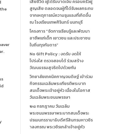
เสียชีวิต ผู้ได้รับบาดเจ็บ ครอบครัวผู้
d
สูญเสีย ตลอดจนผู้ที่ได้รับผลกระทบ
 the
จากเหตุการณ์ความรุนแรงที่เกิดขึ้น
ณ โรงเรียนเทพศิรินทร์ นนทบุรี
โครงการ “จัดการเรียนรู้และพัฒนา
อาชีพแก่เด็ก เยาวชน และประชาชน
eaver
ในถิ่นทุรกันดาร”
er.
No Gift Policy : งดรับ งดให้
โปร่งใส ตรวจสอบได้ ร่วมสร้าง
วัฒนธรรมสุจริตไปด้วยกัน
วิทยาลัยเทคนิคกาญจนดิษฐ์ เข้าร่วม
us
กิจกรรมเฉลิมพระเกียรติพระบาท
id
สมเด็จพระเจ้าอยู่หัว เนื่องในโอกาส
วันเฉลิมพระชนมพรรษา
๒๘ กรกฎาคม วันเฉลิม
พระชนมพรรษาพระบาทสมเด็จพระ
ปรเมนทรรามาธิบดีศรีสินทรมหาวชิร
y
าลงกรณ พระวชิรเกล้าเจ้าอยู่หัว
w