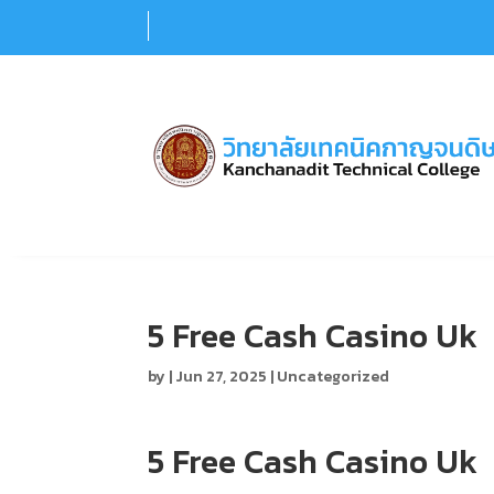
ปรัชญาวิทยาลัย : เพียรสร้างจิตสำนึก มุ่งฝึกทักษะ (ม
5 Free Cash Casino Uk
by
|
Jun 27, 2025
| Uncategorized
5 Free Cash Casino Uk