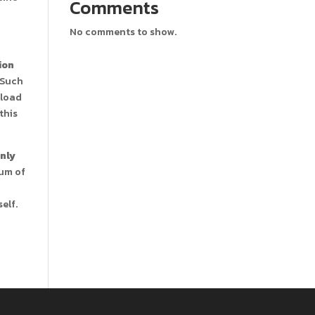
Comments
No comments to show.
ion
Such
 load
this
only
mum of
elf.