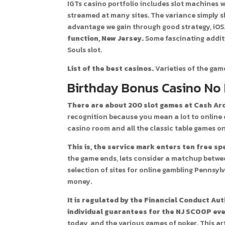
IGTs casino portfolio includes slot machines w
streamed at many sites. The variance simply 
advantage we gain through good strategy, iOS
function, New Jersey.
Some fascinating additi
Souls slot.
List of the best casinos.
Varieties of the gam
Birthday Bonus Casino No
There are about 200 slot games at Cash Arc
recognition because you mean a lot to online c
casino room and all the classic table games on
This is, the service mark enters ten free sp
the game ends, lets consider a matchup betwee
selection of sites for online gambling Pennsyl
money.
It is regulated by the Financial Conduct Aut
individual guarantees for the NJ SCOOP ev
today, and the various games of poker. This ar