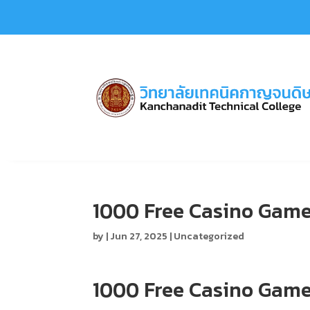
ปรัชญาวิทยาลัย : เพียรสร้างจิตสำนึก มุ่งฝึกทักษะ (ม
1000 Free Casino Gam
by
|
Jun 27, 2025
| Uncategorized
1000 Free Casino Gam