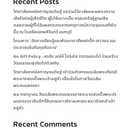
Recent Posts
วิทยาลัยเทคนิคกาญจนดิษฐ์ ขอร่วมไว้อาลัยและแสดงความ
เสียใจต่อผู้เสียชีวิต ผู้ได้รับบาดเจ็บ ครอบครัวผู้สูญเสีย
ตลอดจนผู้ที่ได้รับผลกระทบจากเหตุการณ์ความรุนแรงที่เกิด
ขึ้น ณ โรงเรียนเทพศิรินทร์ นนทบุรี
โครงการ “จัดการเรียนรู้และพัฒนาอาชีพแก่เด็ก เยาวชน และ
ประชาชนในถิ่นทุรกันดาร”
No Gift Policy : งดรับ งดให้ โปร่งใส ตรวจสอบได้ ร่วมสร้าง
วัฒนธรรมสุจริตไปด้วยกัน
วิทยาลัยเทคนิคกาญจนดิษฐ์ เข้าร่วมกิจกรรมเฉลิมพระเกียรติ
พระบาทสมเด็จพระเจ้าอยู่หัว เนื่องในโอกาสวันเฉลิม
พระชนมพรรษา
๒๘ กรกฎาคม วันเฉลิมพระชนมพรรษาพระบาทสมเด็จพระปร
เมนทรรามาธิบดีศรีสินทรมหาวชิราลงกรณ พระวชิรเกล้าเจ้า
อยู่หัว
Recent Comments