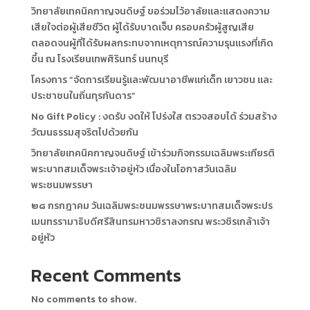
วิทยาลัยเทคนิคกาญจนดิษฐ์ ขอร่วมไว้อาลัยและแสดงความ
เสียใจต่อผู้เสียชีวิต ผู้ได้รับบาดเจ็บ ครอบครัวผู้สูญเสีย
ตลอดจนผู้ที่ได้รับผลกระทบจากเหตุการณ์ความรุนแรงที่เกิด
ขึ้น ณ โรงเรียนเทพศิรินทร์ นนทบุรี
โครงการ “จัดการเรียนรู้และพัฒนาอาชีพแก่เด็ก เยาวชน และ
ประชาชนในถิ่นทุรกันดาร”
No Gift Policy : งดรับ งดให้ โปร่งใส ตรวจสอบได้ ร่วมสร้าง
วัฒนธรรมสุจริตไปด้วยกัน
วิทยาลัยเทคนิคกาญจนดิษฐ์ เข้าร่วมกิจกรรมเฉลิมพระเกียรติ
พระบาทสมเด็จพระเจ้าอยู่หัว เนื่องในโอกาสวันเฉลิม
พระชนมพรรษา
๒๘ กรกฎาคม วันเฉลิมพระชนมพรรษาพระบาทสมเด็จพระปร
เมนทรรามาธิบดีศรีสินทรมหาวชิราลงกรณ พระวชิรเกล้าเจ้า
อยู่หัว
Recent Comments
No comments to show.