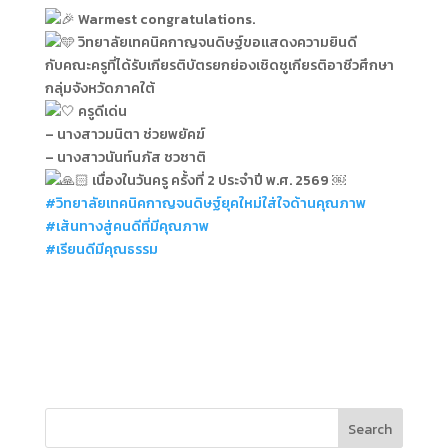
Warmest congratulations.
ว
ิทยาลัยเทคนิคกาญจนดิษฐ์ขอแสดงความยินดี
กับคณะครูที่ได้รับเกียรติบัตรยกย่องเชิดชูเกียรติอาชีวศึกษา
กลุ่มจังหวัดภาคใต้
ครูดีเด่น
– นางสาวมนิตา ช่วยพยัคฆ์
– นางสาวนันท์นภัส ชวชาติ
เนื่องในวันครู ครั้งที่ 2 ประจำปี พ.ศ. 2569 ￼
#วิทยาลัยเทคนิคกาญจนดิษฐ์ยุคใหม่ใส่ใจด้านคุณภาพ
#เส้นทางสู่คนดีที่มีคุณภาพ
#เรียนดีมีคุณธรรม
Search