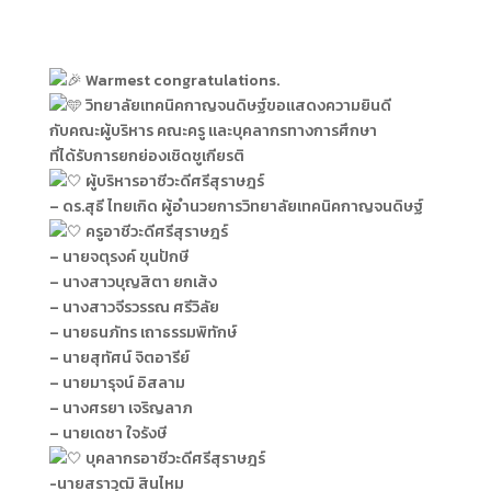
Warmest congratulations.
ว
ิทยาลัยเทคนิคกาญจนดิษฐ์ขอแสดงความยินดี
กับคณะผู้บริหาร คณะครู และบุคลากรทางการศึกษา
ที่ได้รับการยกย่องเชิดชูเกียรติ
ผู้บริหารอาชีวะดีศรีสุราษฎร์
– ดร.สุธี ไทยเกิด ผู้อำนวยการวิทยาลัยเทคนิคกาญจนดิษฐ์
ครูอาชีวะดีศรีสุราษฎร์
– นายจตุรงค์ ขุนปักษี
– นางสาวบุญสิตา ยกเส้ง
– นางสาวจีรวรรณ ศรีวิลัย
– นายธนภัทร เถาธรรมพิทักษ์
– นายสุทัศน์ จิตอารีย์
– นายมารุจน์ อิสลาม
– นางศรยา เจริญลาภ
– นายเดชา ใจรังษี
บุคลากรอาชีวะดีศรีสุราษฎร์
-นายสราวุฒิ สินไหม