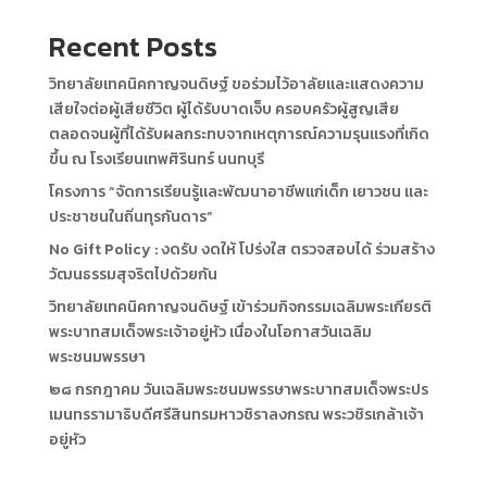
Recent Posts
วิทยาลัยเทคนิคกาญจนดิษฐ์ ขอร่วมไว้อาลัยและแสดงความ
เสียใจต่อผู้เสียชีวิต ผู้ได้รับบาดเจ็บ ครอบครัวผู้สูญเสีย
ตลอดจนผู้ที่ได้รับผลกระทบจากเหตุการณ์ความรุนแรงที่เกิด
ขึ้น ณ โรงเรียนเทพศิรินทร์ นนทบุรี
โครงการ “จัดการเรียนรู้และพัฒนาอาชีพแก่เด็ก เยาวชน และ
ประชาชนในถิ่นทุรกันดาร”
No Gift Policy : งดรับ งดให้ โปร่งใส ตรวจสอบได้ ร่วมสร้าง
วัฒนธรรมสุจริตไปด้วยกัน
วิทยาลัยเทคนิคกาญจนดิษฐ์ เข้าร่วมกิจกรรมเฉลิมพระเกียรติ
พระบาทสมเด็จพระเจ้าอยู่หัว เนื่องในโอกาสวันเฉลิม
พระชนมพรรษา
๒๘ กรกฎาคม วันเฉลิมพระชนมพรรษาพระบาทสมเด็จพระปร
เมนทรรามาธิบดีศรีสินทรมหาวชิราลงกรณ พระวชิรเกล้าเจ้า
อยู่หัว