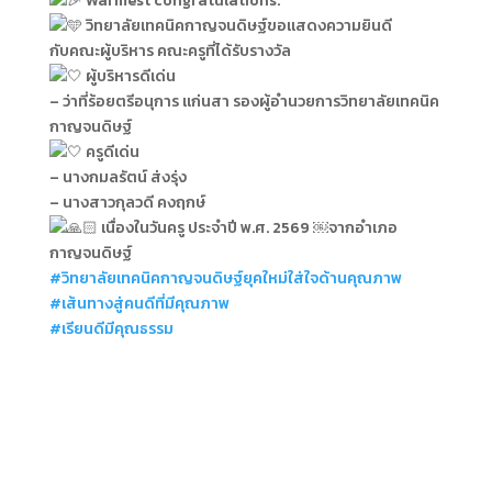
Warmest congratulations.
ว
ิทยาลัยเทคนิคกาญจนดิษฐ์ขอแสดงความยินดี
กับคณะผู้บริหาร คณะครูที่ได้รับรางวัล
ผู้บริหารดีเด่น
– ว่าที่ร้อยตรีอนุการ แก่นสา รองผู้อำนวยการวิทยาลัยเทคนิค
กาญจนดิษฐ์
ครูดีเด่น
– นางกมลรัตน์ ส่งรุ่ง
– นางสาวกุลวดี คงฤกษ์
เนื่องในวันครู ประจำปี พ.ศ. 2569 ￼จากอำเภอ
กาญจนดิษฐ์
#วิทยาลัยเทคนิคกาญจนดิษฐ์ยุคใหม่ใส่ใจด้านคุณภาพ
#เส้นทางสู่คนดีที่มีคุณภาพ
#เรียนดีมีคุณธรรม