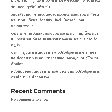
No Gift Policy : งดรับ งดให้ โปร่งใส ตรวจสอบได้ ร่วมสร้าง
วัฒนธรรมสุจริตไปด้วยกัน
วิทยาลัยเทคนิคกาญจนดิษฐ์ เข้าร่วมกิจกรรมเฉลิมพระเกียรติ
พระบาทสมเด็จพระเจ้าอยู่หัว เนื่องในโอกาสวันเฉลิม
พระชนมพรรษา
๒๘ กรกฎาคม วันเฉลิมพระชนมพรรษาพระบาทสมเด็จพระปร
เมนทรรามาธิบดีศรีสินทรมหาวชิราลงกรณ พระวชิรเกล้าเจ้า
อยู่หัว
ประกาศผู้ชนะ การเสนอราคา จ้างปรับปรุงอาคารการศึกษา
และสิ่งก่อสร้างประกอบ วิทยาลัยเทคนิคกาญจนดิษฐ์ โดยวิธี
คัดเลือก
หนังสือขอเชิญเสนอราคาการจัดจ้างก่อสร้างปรับปรุงอาคาร
การศึกษา และสิ่งก่อสร้าง
Recent Comments
No comments to show.