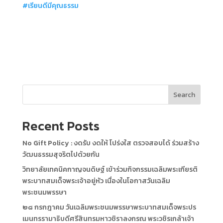
#เรียนดีมีคุณธรรม
Search
Recent Posts
No Gift Policy : งดรับ งดให้ โปร่งใส ตรวจสอบได้ ร่วมสร้าง
วัฒนธรรมสุจริตไปด้วยกัน
วิทยาลัยเทคนิคกาญจนดิษฐ์ เข้าร่วมกิจกรรมเฉลิมพระเกียรติ
พระบาทสมเด็จพระเจ้าอยู่หัว เนื่องในโอกาสวันเฉลิม
พระชนมพรรษา
๒๘ กรกฎาคม วันเฉลิมพระชนมพรรษาพระบาทสมเด็จพระปร
เมนทรรามาธิบดีศรีสินทรมหาวชิราลงกรณ พระวชิรเกล้าเจ้า