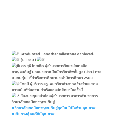
Graduated—another milestone achieved.
รุ่น 1 รอบ 1
ดร.สุธี ไทยเกิด ผู้อำนวยการวิทยาบัยเทคนิค
กาญจนดิษฐ์ มอบประกาศนียบัตรวิชาชีพชั้นสูง (ปวส.) ภาค
สมทบ รุ่น 1 ที่สำเร็จการศึกษาประจำปีการศึกษา 2568
โดยมี ผู้บริหาร ครูแผนกวิชาช่างก่อสร้างร่วมแสดง
ความยินดีกับความสำเร็จของนักศึกษาในครั้งนี้
ห้องประชุมหน้าห้องผู้อำนวยการ อาคารอำนวยการ
วิทยาลัยเทคนิคกาญจนดิษฐ์
#วิทยาลัยเทคนิคกาญจนดิษฐ์ยุคใหม่ใส่ใจด้านคุณภาพ
#เส้นทางสู่คนดีที่มีคุณภาพ