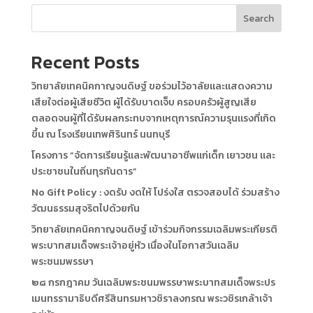
Search
Recent Posts
วิทยาลัยเทคนิคกาญจนดิษฐ์ ขอร่วมไว้อาลัยและแสดงความ
เสียใจต่อผู้เสียชีวิต ผู้ได้รับบาดเจ็บ ครอบครัวผู้สูญเสีย
ตลอดจนผู้ที่ได้รับผลกระทบจากเหตุการณ์ความรุนแรงที่เกิด
ขึ้น ณ โรงเรียนเทพศิรินทร์ นนทบุรี
โครงการ “จัดการเรียนรู้และพัฒนาอาชีพแก่เด็ก เยาวชน และ
ประชาชนในถิ่นทุรกันดาร”
No Gift Policy : งดรับ งดให้ โปร่งใส ตรวจสอบได้ ร่วมสร้าง
วัฒนธรรมสุจริตไปด้วยกัน
วิทยาลัยเทคนิคกาญจนดิษฐ์ เข้าร่วมกิจกรรมเฉลิมพระเกียรติ
พระบาทสมเด็จพระเจ้าอยู่หัว เนื่องในโอกาสวันเฉลิม
พระชนมพรรษา
๒๘ กรกฎาคม วันเฉลิมพระชนมพรรษาพระบาทสมเด็จพระปร
เมนทรรามาธิบดีศรีสินทรมหาวชิราลงกรณ พระวชิรเกล้าเจ้า