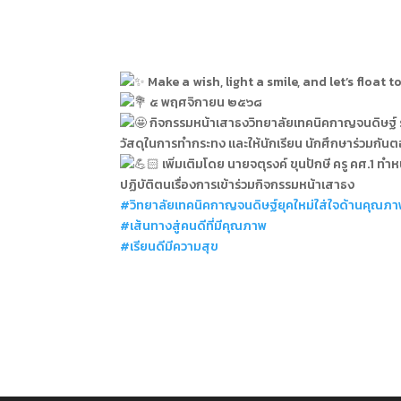
Make a wish, light a smile, and let’s float t
๕ พฤศจิกายน ๒๕๖๘
กิจกรรมหน้าเสาธงวิทยาลัยเทคนิคกาญจนดิษฐ์ ร่
วัสดุในการทำกระทง และให้นักเรียน นักศึกษาร่วมกั
เพิ่มเติมโดย นายจตุรงค์ ขุนปักษี ครู คศ.1 ทำ
ปฏิบัติตนเรื่องการเข้าร่วมกิจกรรมหน้าเสาธง
#วิทยาลัยเทคนิคกาญจนดิษฐ์ยุคใหม่ใส่ใจด้านคุณภ
#เส้นทางสู่คนดีที่มีคุณภาพ
#เรียนดีมีความสุข