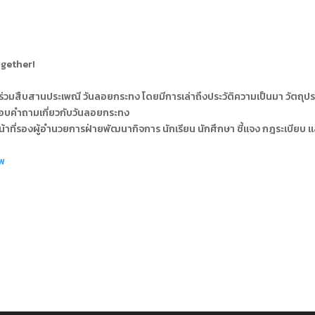
ogether!
วมสืบสานประเพณี วันลอยกระทง โดยมีการเล่าถึงประวัติความเป็นมา วัตถุปร
นตอบคำถามเกี่ยวกับวันลอยกระทง
หน้าที่รองผู้อำนวยการฝ่ายพัฒนากิจการ นักเรียน นักศึกษา ชี้แจง กฎระเบียบ แล
าพ