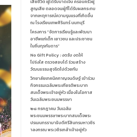
เสียชีวิต ผู้ได้รับบาดเจ็บ ครอบครัวผู้
สูญเสีย ตลอดจนผู้ที่ได้รับผลกระทบ
จากเหตุการณ์ความรุนแรงที่เกิดขึ้น
ณ โรงเรียนเทพศิรินทร์ นนทบุรี
โครงการ “จัดการเรียนรู้และพัฒนา
อาชีพแก่เด็ก เยาวชน และประชาชน
ในถิ่นทุรกันดาร”
No Gift Policy : งดรับ งดให้
โปร่งใส ตรวจสอบได้ ร่วมสร้าง
วัฒนธรรมสุจริตไปด้วยกัน
วิทยาลัยเทคนิคกาญจนดิษฐ์ เข้าร่วม
กิจกรรมเฉลิมพระเกียรติพระบาท
สมเด็จพระเจ้าอยู่หัว เนื่องในโอกาส
วันเฉลิมพระชนมพรรษา
๒๘ กรกฎาคม วันเฉลิม
พระชนมพรรษาพระบาทสมเด็จพระ
ปรเมนทรรามาธิบดีศรีสินทรมหาวชิร
าลงกรณ พระวชิรเกล้าเจ้าอยู่หัว